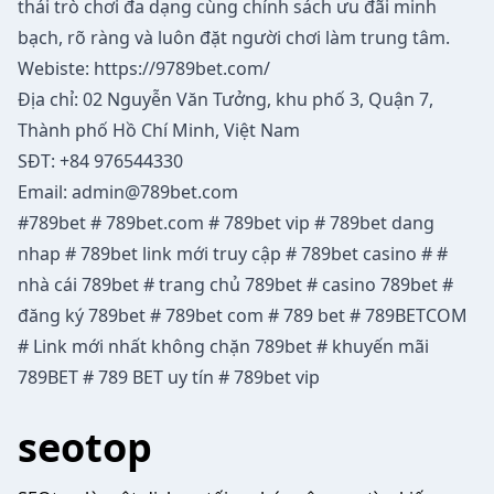
thái trò chơi đa dạng cùng chính sách ưu đãi minh
bạch, rõ ràng và luôn đặt người chơi làm trung tâm.
Webiste:
https://9789bet.com/
Địa chỉ: 02 Nguyễn Văn Tưởng, khu phố 3, Quận 7,
Thành phố Hồ Chí Minh, Việt Nam
SĐT: +84 976544330
Email:
admin@789bet.com
#789bet # 789bet.com # 789bet vip # 789bet dang
nhap # 789bet link mới truy cập # 789bet casino # #
nhà cái 789bet # trang chủ 789bet # casino 789bet #
đăng ký 789bet # 789bet com # 789 bet # 789BETCOM
# Link mới nhất không chặn 789bet # khuyến mãi
789BET # 789 BET uy tín # 789bet vip
seotop