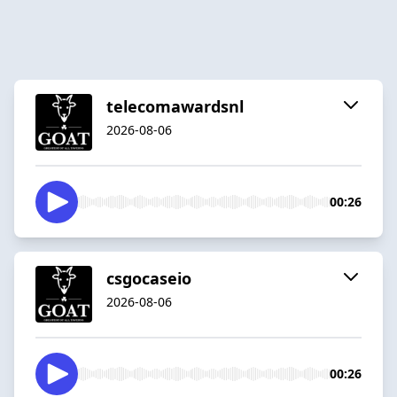
telecomawardsnl
2026-08-06
00:26
csgocaseio
2026-08-06
00:26