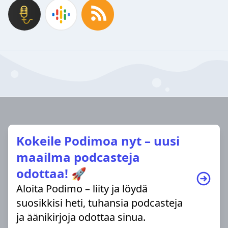
Kokeile Podimoa nyt – uusi
maailma podcasteja
odottaa! 🚀
Aloita Podimo – liity ja löydä
suosikkisi heti, tuhansia podcasteja
ja äänikirjoja odottaa sinua.