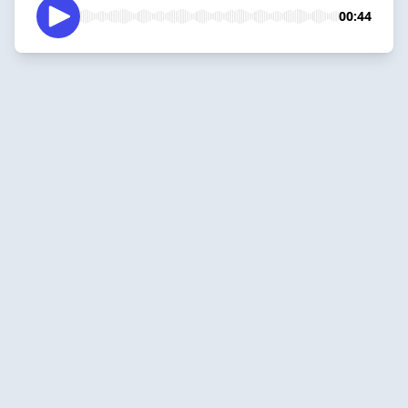
00:44