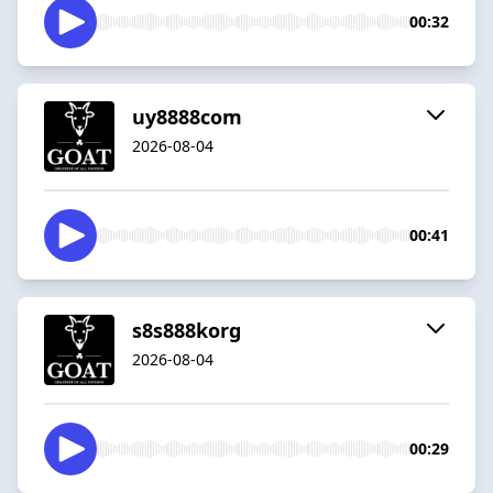
00:32
uy8888com
2026-08-04
00:41
s8s888korg
2026-08-04
00:29