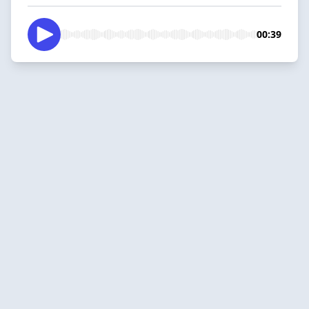
00:39