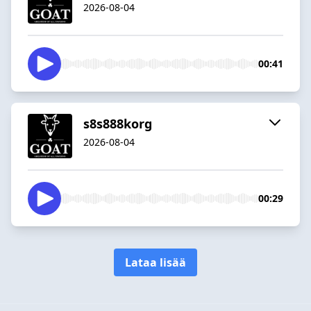
2026-08-04
00:41
s8s888korg
2026-08-04
00:29
Lataa lisää