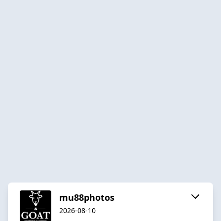
mu88photos
2026-08-10