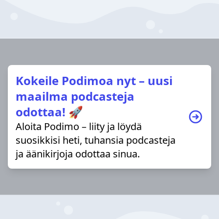
Kokeile Podimoa nyt – uusi
maailma podcasteja
odottaa! 🚀
Aloita Podimo – liity ja löydä
suosikkisi heti, tuhansia podcasteja
ja äänikirjoja odottaa sinua.