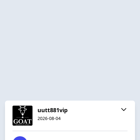
uutt881vip
2026-08-04