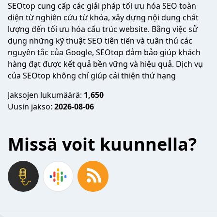
SEOtop cung cấp các giải pháp tối ưu hóa SEO toàn
diện từ nghiên cứu từ khóa, xây dựng nội dung chất
lượng đến tối ưu hóa cấu trúc website. Bằng việc sử
dụng những kỹ thuật SEO tiên tiến và tuân thủ các
nguyên tắc của Google, SEOtop đảm bảo giúp khách
hàng đạt được kết quả bền vững và hiệu quả. Dịch vụ
của SEOtop không chỉ giúp cải thiện thứ hạng
Jaksojen lukumäärä:
1,650
Uusin jakso:
2026-08-06
Missä voit kuunnella?