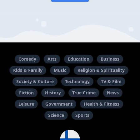
Comedy
Arts
Education
Business
Kids & Family
Music
Religion & Spirituality
Society & Culture
Technology
TV & Film
Fiction
History
True Crime
News
Leisure
Government
Health & Fitness
Science
Sports