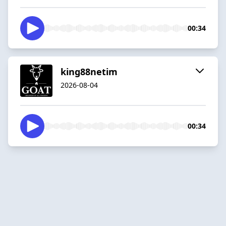
00:34
king88netim
2026-08-04
00:34