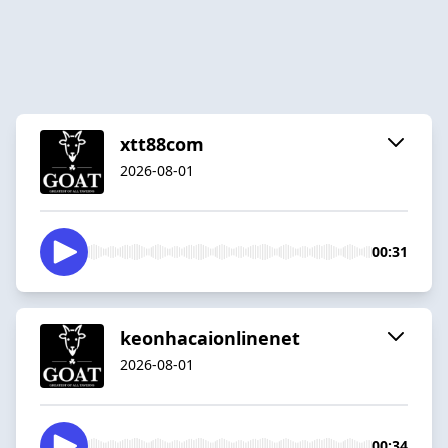
xtt88com
2026-08-01
00:31
keonhacaionlinenet
2026-08-01
00:34