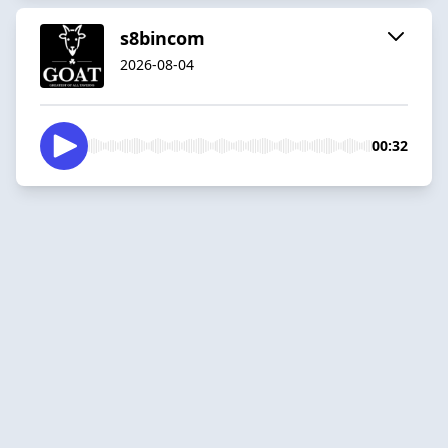
s8bincom
2026-08-04
00:32