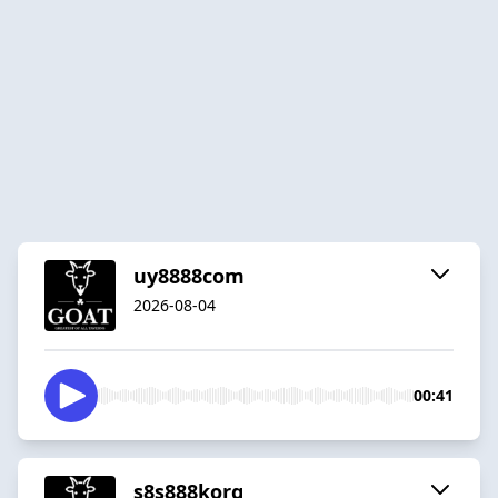
uy8888com
2026-08-04
00:41
s8s888korg