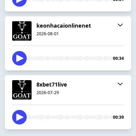
keonhacaionlinenet
2026-08-01
00:34
8xbet71live
2026-07-29
00:39