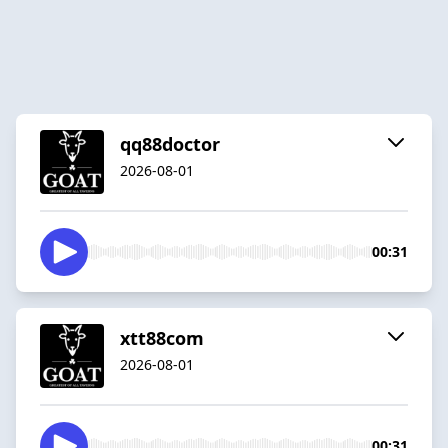
qq88doctor
2026-08-01
00:31
xtt88com
2026-08-01
00:31