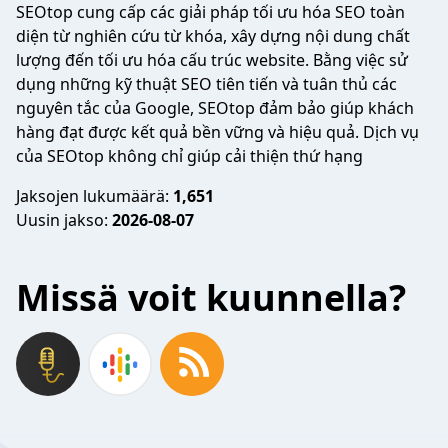
SEOtop cung cấp các giải pháp tối ưu hóa SEO toàn
diện từ nghiên cứu từ khóa, xây dựng nội dung chất
lượng đến tối ưu hóa cấu trúc website. Bằng việc sử
dụng những kỹ thuật SEO tiên tiến và tuân thủ các
nguyên tắc của Google, SEOtop đảm bảo giúp khách
hàng đạt được kết quả bền vững và hiệu quả. Dịch vụ
của SEOtop không chỉ giúp cải thiện thứ hạng
Jaksojen lukumäärä:
1,651
Uusin jakso:
2026-08-07
Missä voit kuunnella?