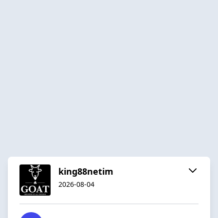
king88netim
2026-08-04