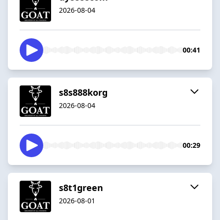
2026-08-04
00:41
s8s888korg
2026-08-04
00:29
s8t1green
2026-08-01