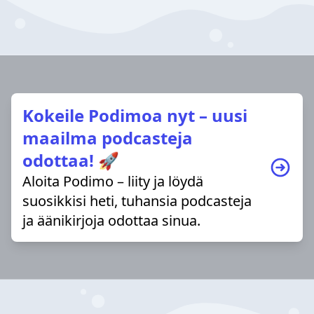
Kokeile Podimoa nyt – uusi
maailma podcasteja
odottaa! 🚀
Aloita Podimo – liity ja löydä
suosikkisi heti, tuhansia podcasteja
ja äänikirjoja odottaa sinua.