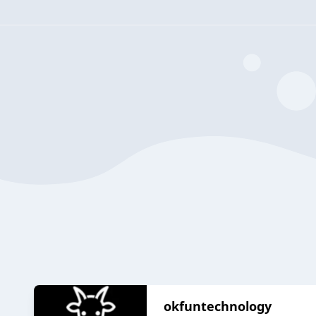
okfuntechnology