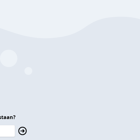
staan?