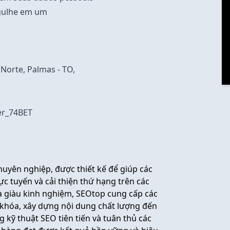
rgulhe em um
 Norte, Palmas - TO,
er_74BET
huyên nghiệp, được thiết kế để giúp các
c tuyến và cải thiện thứ hạng trên các
a giàu kinh nghiệm, SEOtop cung cấp các
ừ khóa, xây dựng nội dung chất lượng đến
 kỹ thuật SEO tiên tiến và tuân thủ các