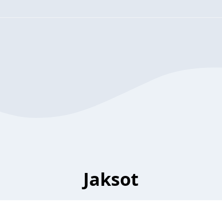
Jaksot