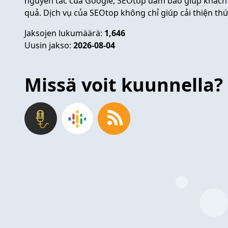
nguyên tắc của Google, SEOtop đảm bảo giúp khách 
quả. Dịch vụ của SEOtop không chỉ giúp cải thiện th
Jaksojen lukumäärä:
1,646
Uusin jakso:
2026-08-04
Missä voit kuunnella?