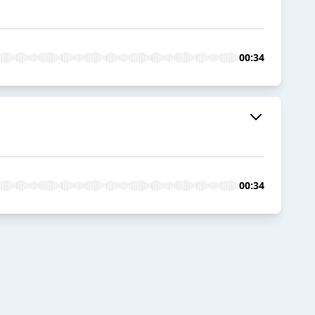
00:34
00:34