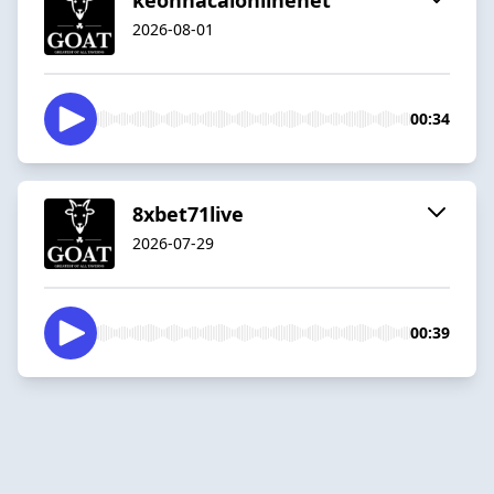
2026-08-01
00:34
8xbet71live
2026-07-29
00:39