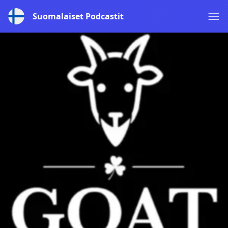
Suomalaiset Podcastit