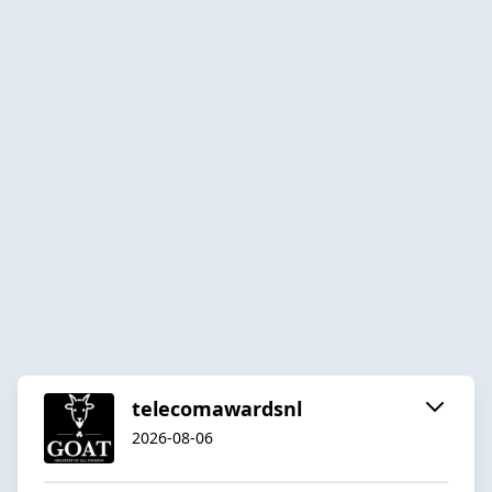
telecomawardsnl
2026-08-06