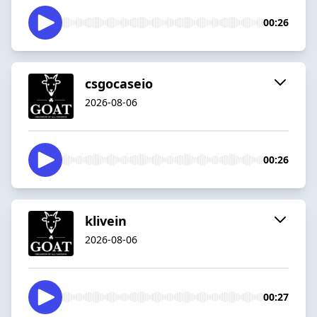
00:26
csgocaseio
2026-08-06
00:26
klivein
2026-08-06
00:27