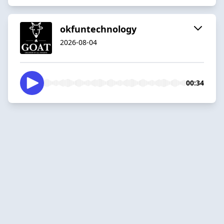
okfuntechnology
2026-08-04
00:34