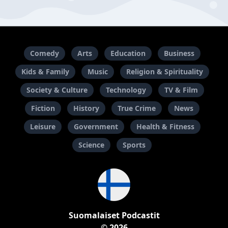
Comedy
Arts
Education
Business
Kids & Family
Music
Religion & Spirituality
Society & Culture
Technology
TV & Film
Fiction
History
True Crime
News
Leisure
Government
Health & Fitness
Science
Sports
Suomalaiset Podcastit
© 2026