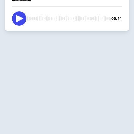
00:41