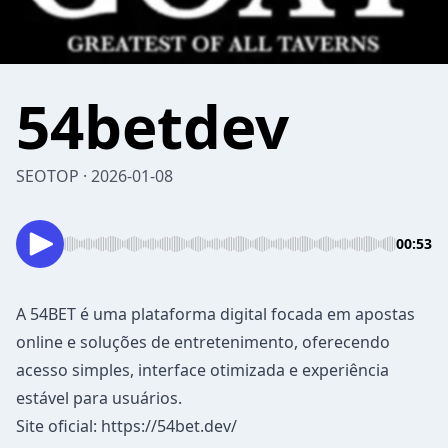
54betdev
SEOTOP · 2026-01-08
00:53
A
54BET
é uma plataforma digital focada em apostas
online e soluções de entretenimento, oferecendo
acesso simples, interface otimizada e experiência
estável para usuários.
Site oficial:
https://54bet.dev/