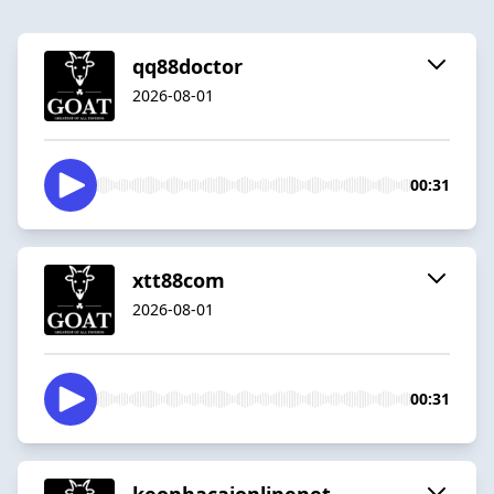
qq88doctor
2026-08-01
00:31
xtt88com
2026-08-01
00:31
keonhacaionlinenet