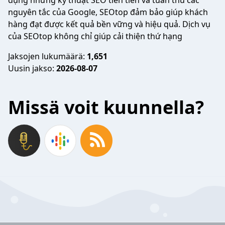
dụng những kỹ thuật SEO tiên tiến và tuân thủ các
nguyên tắc của Google, SEOtop đảm bảo giúp khách
hàng đạt được kết quả bền vững và hiệu quả. Dịch vụ
của SEOtop không chỉ giúp cải thiện thứ hạng
Jaksojen lukumäärä:
1,651
Uusin jakso:
2026-08-07
Missä voit kuunnella?