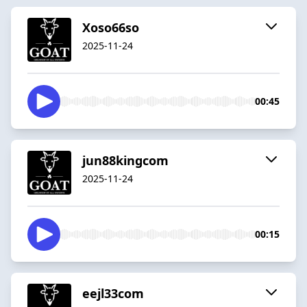
Xoso66so
2025-11-24
00:45
jun88kingcom
2025-11-24
00:15
eejl33com