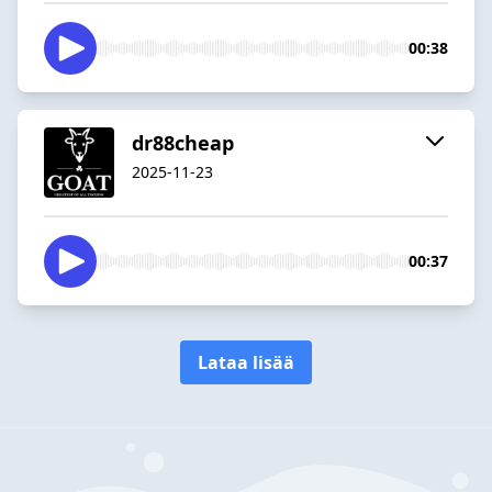
00:38
dr88cheap
2025-11-23
00:37
Lataa lisää