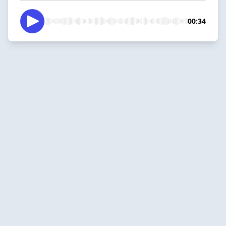
00:34