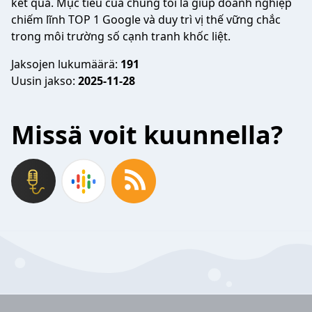
kết quả. Mục tiêu của chúng tôi là giúp doanh nghiệp
chiếm lĩnh TOP 1 Google và duy trì vị thế vững chắc
trong môi trường số cạnh tranh khốc liệt.
Jaksojen lukumäärä:
191
Uusin jakso:
2025-11-28
Missä voit kuunnella?