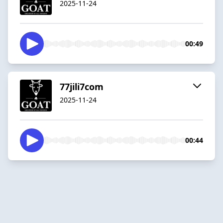
2025-11-24
00:49
77jili7com
2025-11-24
00:44