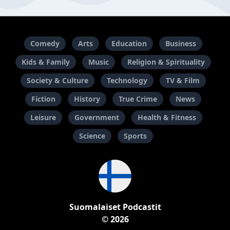
Comedy
Arts
Education
Business
Kids & Family
Music
Religion & Spirituality
Society & Culture
Technology
TV & Film
Fiction
History
True Crime
News
Leisure
Government
Health & Fitness
Science
Sports
Suomalaiset Podcastit
© 2026