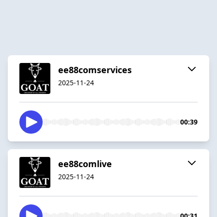
ee88comservices
2025-11-24
00:39
ee88comlive
2025-11-24
00:31