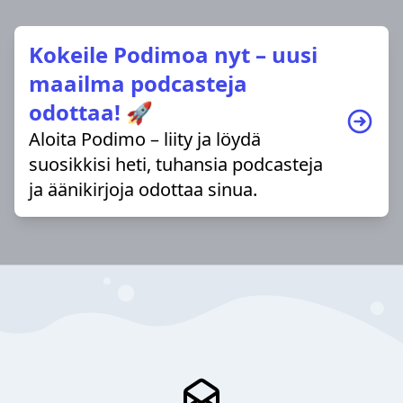
Kokeile Podimoa nyt – uusi
maailma podcasteja
odottaa! 🚀
Aloita Podimo – liity ja löydä
suosikkisi heti, tuhansia podcasteja
ja äänikirjoja odottaa sinua.