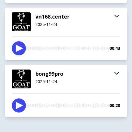
vn168.center
2025-11-24
00:43
bong99pro
2025-11-24
00:20