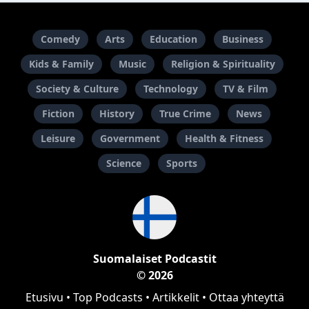
Comedy
Arts
Education
Business
Kids & Family
Music
Religion & Spirituality
Society & Culture
Technology
TV & Film
Fiction
History
True Crime
News
Leisure
Government
Health & Fitness
Science
Sports
Suomalaiset Podcastit
© 2026
Etusivu
•
Top Podcasts
•
Artikkelit
•
Ottaa yhteyttä