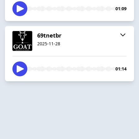
01:09
69tnetbr
2025-11-28
01:14