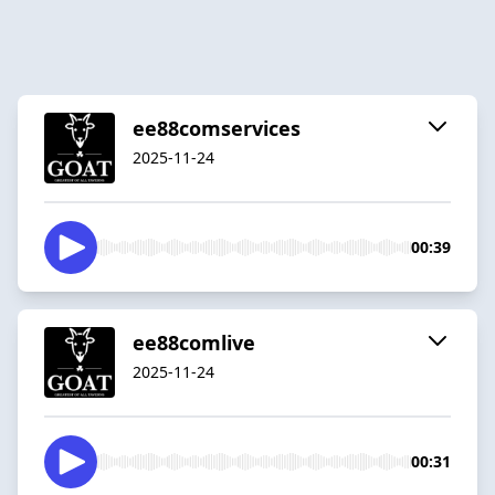
ee88comservices
2025-11-24
00:39
ee88comlive
2025-11-24
00:31