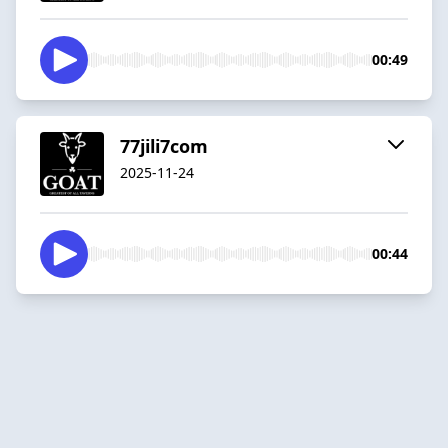
00:49
77jili7com
2025-11-24
00:44