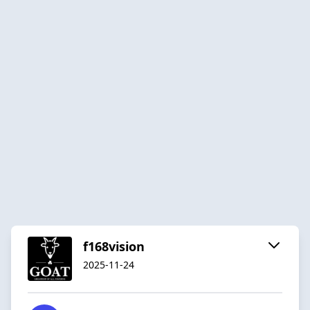
f168vision
2025-11-24