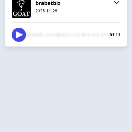
brabetbiz
2025-11-28
01:11