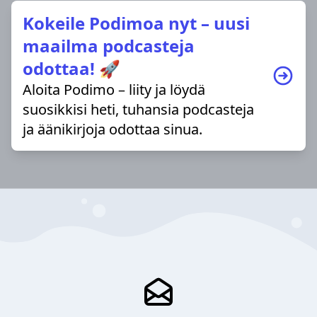
Kokeile Podimoa nyt – uusi
maailma podcasteja
odottaa! 🚀
Aloita Podimo – liity ja löydä
suosikkisi heti, tuhansia podcasteja
ja äänikirjoja odottaa sinua.