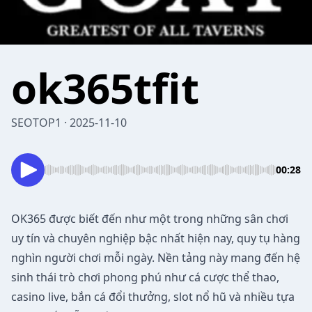
ok365tfit
SEOTOP1 · 2025-11-10
00:28
OK365
được biết đến như một trong những sân chơi
uy tín và chuyên nghiệp bậc nhất hiện nay, quy tụ hàng
nghìn người chơi mỗi ngày. Nền tảng này mang đến hệ
sinh thái trò chơi phong phú như cá cược thể thao,
casino live, bắn cá đổi thưởng, slot nổ hũ và nhiều tựa