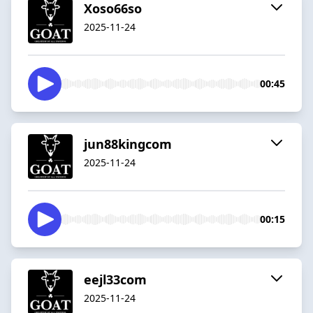
Xoso66so
2025-11-24
00:45
jun88kingcom
2025-11-24
00:15
eejl33com
2025-11-24