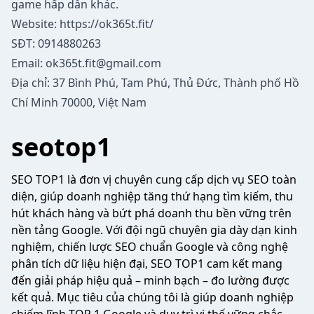
game hấp dẫn khác.
Website:
https://ok365t.fit/
SĐT: 0914880263
Email:
ok365t.fit@gmail.com
Địa chỉ: 37 Bình Phú, Tam Phú, Thủ Đức, Thành phố Hồ
Chí Minh 70000, Việt Nam
seotop1
SEO TOP1 là đơn vị chuyên cung cấp dịch vụ SEO toàn
diện, giúp doanh nghiệp tăng thứ hạng tìm kiếm, thu
hút khách hàng và bứt phá doanh thu bền vững trên
nền tảng Google. Với đội ngũ chuyên gia dày dạn kinh
nghiệm, chiến lược SEO chuẩn Google và công nghệ
phân tích dữ liệu hiện đại, SEO TOP1 cam kết mang
đến giải pháp hiệu quả – minh bạch – đo lường được
kết quả. Mục tiêu của chúng tôi là giúp doanh nghiệp