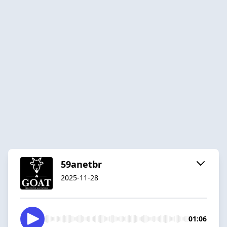
59anetbr
2025-11-28
01:06