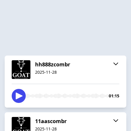
hh888zcombr
2025-11-28
01:15
11aascombr
2025-11-28