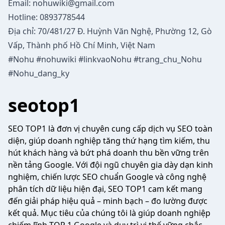
Email:
nohuwiki@gmail.com
Hotline: 0893778544
Địa chỉ: 70/481/27 Đ. Huỳnh Văn Nghệ, Phường 12, Gò
Vấp, Thành phố Hồ Chí Minh, Việt Nam
#Nohu #nohuwiki #linkvaoNohu #trang_chu_Nohu
#Nohu_dang_ky
seotop1
SEO TOP1 là đơn vị chuyên cung cấp dịch vụ SEO toàn
diện, giúp doanh nghiệp tăng thứ hạng tìm kiếm, thu
hút khách hàng và bứt phá doanh thu bền vững trên
nền tảng Google. Với đội ngũ chuyên gia dày dạn kinh
nghiệm, chiến lược SEO chuẩn Google và công nghệ
phân tích dữ liệu hiện đại, SEO TOP1 cam kết mang
đến giải pháp hiệu quả – minh bạch – đo lường được
kết quả. Mục tiêu của chúng tôi là giúp doanh nghiệp