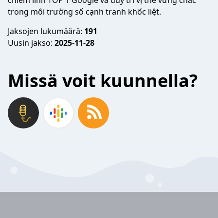
chiếm lĩnh TOP 1 Google và duy trì vị thế vững chắc
trong môi trường số cạnh tranh khốc liệt.
Jaksojen lukumäärä:
191
Uusin jakso:
2025-11-28
Missä voit kuunnella?