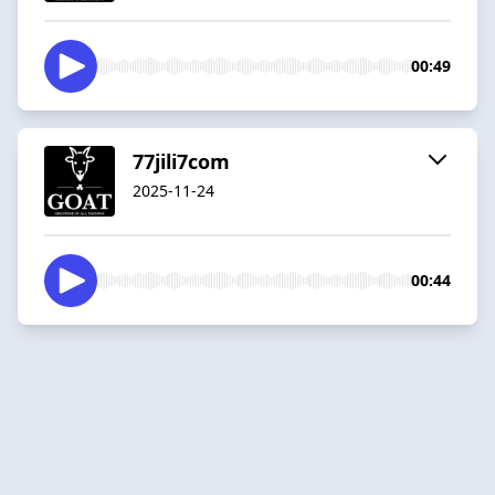
00:49
77jili7com
2025-11-24
00:44