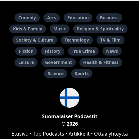
Comedy
Arts
Education
Business
Kids & Family
Music
Religion & Spirituality
Society & Culture
Technology
TV & Film
Fiction
History
True Crime
News
Leisure
Government
Health & Fitness
Science
Sports
Suomalaiset Podcastit
© 2026
Etusivu
•
Top Podcasts
•
Artikkelit
•
Ottaa yhteyttä