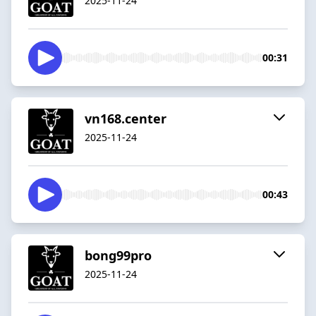
2025-11-24
00:31
vn168.center
2025-11-24
00:43
bong99pro
2025-11-24