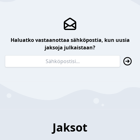
Haluatko vastaanottaa sähköpostia, kun uusia
jaksoja julkaistaan?
Jaksot