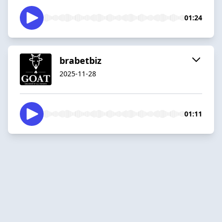
01:24
brabetbiz
2025-11-28
01:11