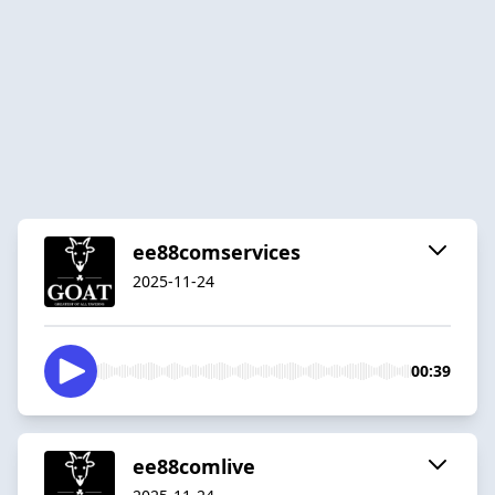
ee88comservices
2025-11-24
00:39
ee88comlive