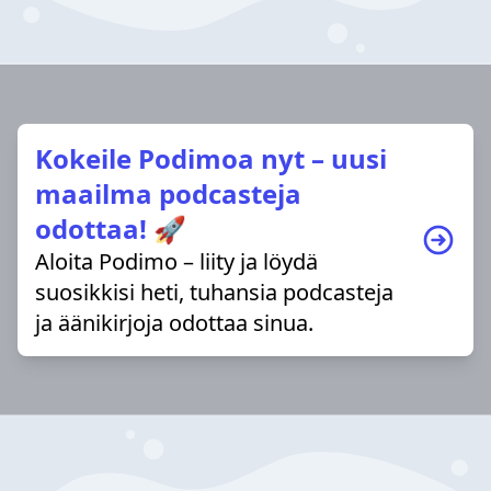
Kokeile Podimoa nyt – uusi
maailma podcasteja
odottaa! 🚀
Aloita Podimo – liity ja löydä
suosikkisi heti, tuhansia podcasteja
ja äänikirjoja odottaa sinua.