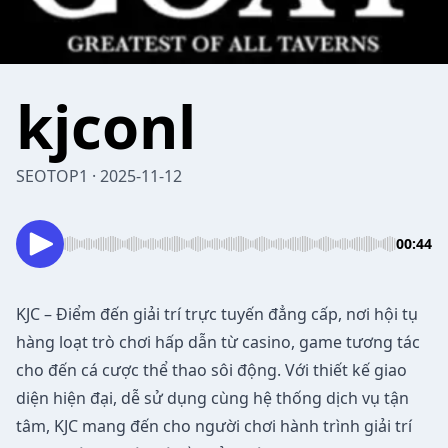
kjconl
SEOTOP1 · 2025-11-12
00:44
KJC
– Điểm đến giải trí trực tuyến đẳng cấp, nơi hội tụ
hàng loạt trò chơi hấp dẫn từ casino, game tương tác
cho đến cá cược thể thao sôi động. Với thiết kế giao
diện hiện đại, dễ sử dụng cùng hệ thống dịch vụ tận
tâm, KJC mang đến cho người chơi hành trình giải trí