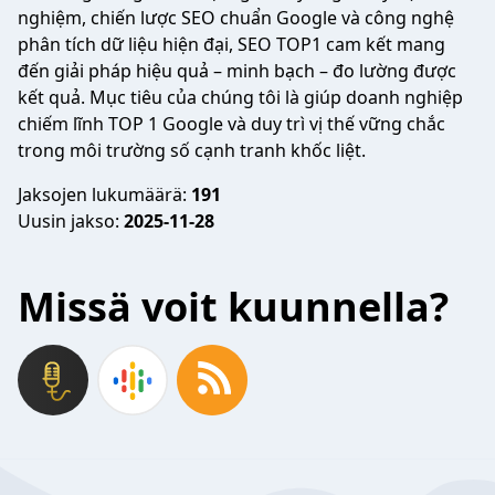
nghiệm, chiến lược SEO chuẩn Google và công nghệ
phân tích dữ liệu hiện đại, SEO TOP1 cam kết mang
đến giải pháp hiệu quả – minh bạch – đo lường được
kết quả. Mục tiêu của chúng tôi là giúp doanh nghiệp
chiếm lĩnh TOP 1 Google và duy trì vị thế vững chắc
trong môi trường số cạnh tranh khốc liệt.
Jaksojen lukumäärä:
191
Uusin jakso:
2025-11-28
Missä voit kuunnella?