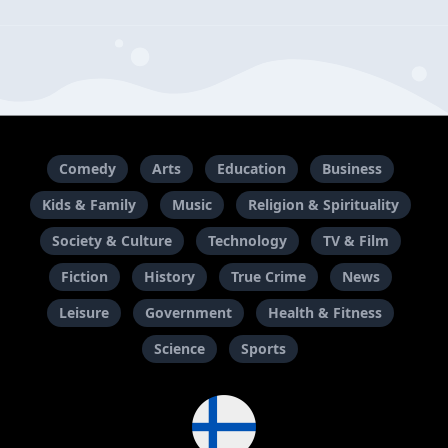
Comedy
Arts
Education
Business
Kids & Family
Music
Religion & Spirituality
Society & Culture
Technology
TV & Film
Fiction
History
True Crime
News
Leisure
Government
Health & Fitness
Science
Sports