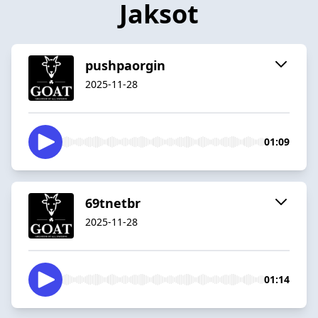
Jaksot
pushpaorgin
2025-11-28
01:09
69tnetbr
2025-11-28
01:14