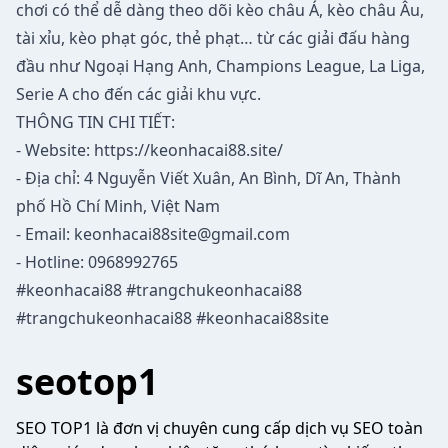
chơi có thể dễ dàng theo dõi kèo châu Á, kèo châu Âu,
tài xỉu, kèo phạt góc, thẻ phạt… từ các giải đấu hàng
đầu như Ngoại Hạng Anh, Champions League, La Liga,
Serie A cho đến các giải khu vực.
THÔNG TIN CHI TIẾT:
- Website:
https://keonhacai88.site/
- Địa chỉ: 4 Nguyễn Viết Xuân, An Bình, Dĩ An, Thành
phố Hồ Chí Minh, Việt Nam
- Email:
keonhacai88site@gmail.com
- Hotline: 0968992765
#keonhacai88 #trangchukeonhacai88
#trangchukeonhacai88 #keonhacai88site
seotop1
SEO TOP1 là đơn vị chuyên cung cấp dịch vụ SEO toàn