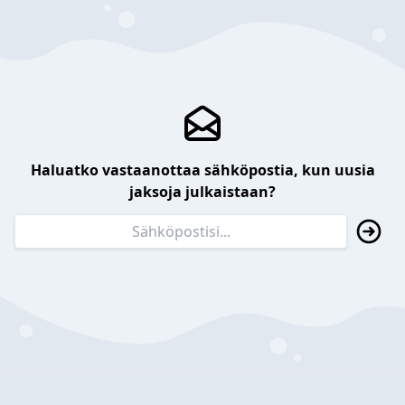
Haluatko vastaanottaa sähköpostia, kun uusia
jaksoja julkaistaan?