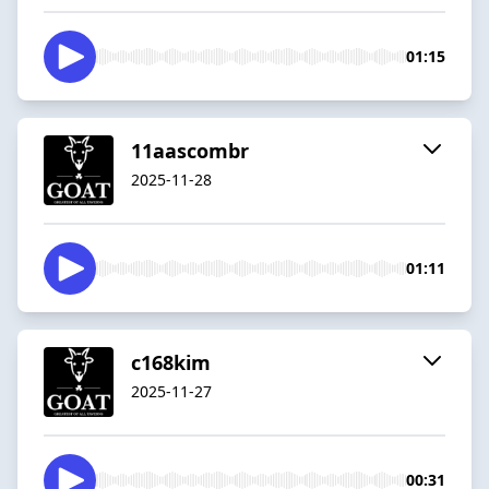
01:15
11aascombr
2025-11-28
01:11
c168kim
2025-11-27
00:31