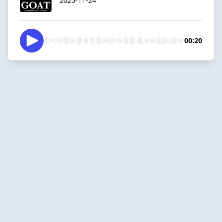
2025-11-24
00:20