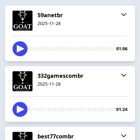
59anetbr
2025-11-28
01:06
332gamescombr
2025-11-28
01:24
best77combr