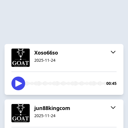
Xoso66so
2025-11-24
00:45
jun88kingcom
2025-11-24