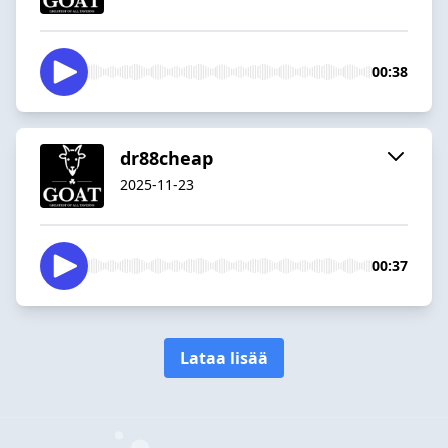
00:38
dr88cheap
2025-11-23
00:37
Lataa lisää