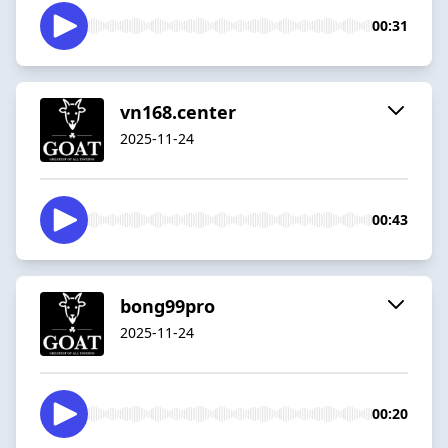
00:31
vn168.center
2025-11-24
00:43
bong99pro
2025-11-24
00:20