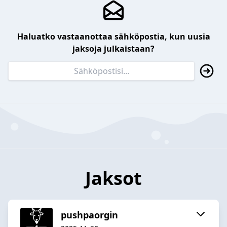
Haluatko vastaanottaa sähköpostia, kun uusia
jaksoja julkaistaan?
Jaksot
pushpaorgin