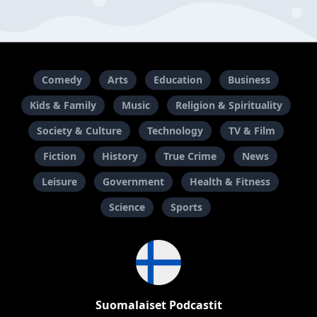
Comedy
Arts
Education
Business
Kids & Family
Music
Religion & Spirituality
Society & Culture
Technology
TV & Film
Fiction
History
True Crime
News
Leisure
Government
Health & Fitness
Science
Sports
Suomalaiset Podcastit