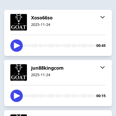
Xoso66so
2025-11-24
00:45
jun88kingcom
2025-11-24
00:15