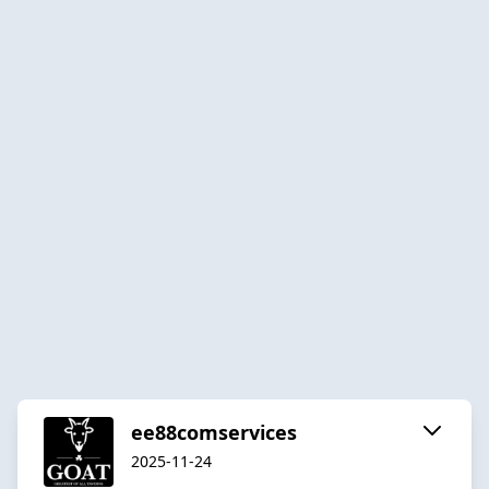
ee88comservices
2025-11-24