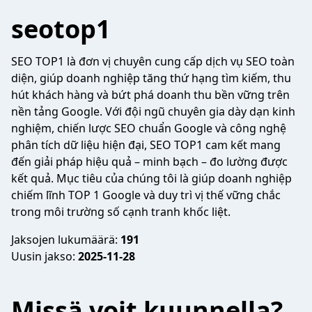
seotop1
SEO TOP1 là đơn vị chuyên cung cấp dịch vụ SEO toàn
diện, giúp doanh nghiệp tăng thứ hạng tìm kiếm, thu
hút khách hàng và bứt phá doanh thu bền vững trên
nền tảng Google. Với đội ngũ chuyên gia dày dạn kinh
nghiệm, chiến lược SEO chuẩn Google và công nghệ
phân tích dữ liệu hiện đại, SEO TOP1 cam kết mang
đến giải pháp hiệu quả – minh bạch – đo lường được
kết quả. Mục tiêu của chúng tôi là giúp doanh nghiệp
chiếm lĩnh TOP 1 Google và duy trì vị thế vững chắc
trong môi trường số cạnh tranh khốc liệt.
Jaksojen lukumäärä:
191
Uusin jakso:
2025-11-28
Missä voit kuunnella?