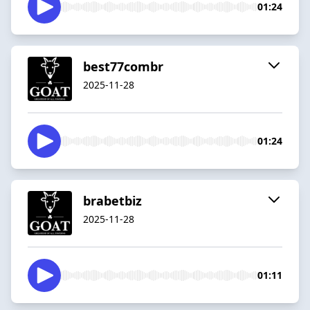
01:24
best77combr
2025-11-28
01:24
brabetbiz
2025-11-28
01:11