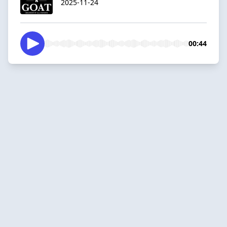
2025-11-24
00:44