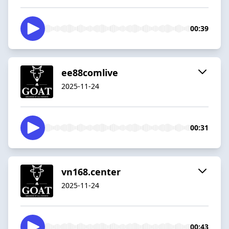
00:39
ee88comlive
2025-11-24
00:31
vn168.center
2025-11-24
00:43