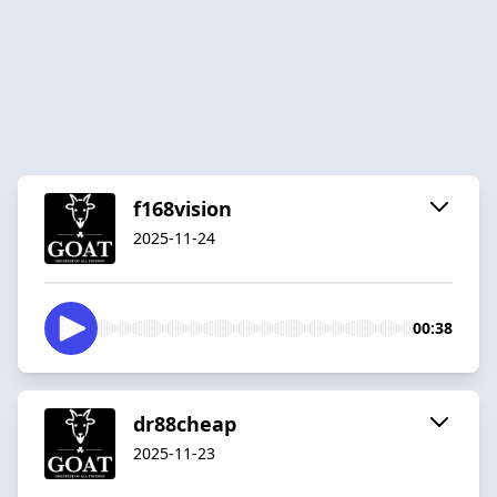
f168vision
2025-11-24
00:38
dr88cheap
2025-11-23