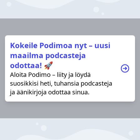
Kokeile Podimoa nyt – uusi
maailma podcasteja
odottaa! 🚀
Aloita Podimo – liity ja löydä
suosikkisi heti, tuhansia podcasteja
ja äänikirjoja odottaa sinua.