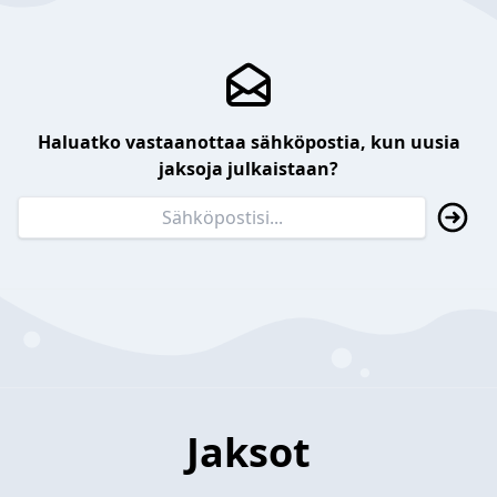
Haluatko vastaanottaa sähköpostia, kun uusia
jaksoja julkaistaan?
Jaksot