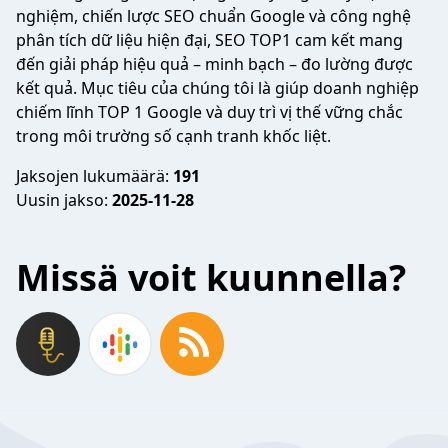
nghiệm, chiến lược SEO chuẩn Google và công nghệ
phân tích dữ liệu hiện đại, SEO TOP1 cam kết mang
đến giải pháp hiệu quả – minh bạch – đo lường được
kết quả. Mục tiêu của chúng tôi là giúp doanh nghiệp
chiếm lĩnh TOP 1 Google và duy trì vị thế vững chắc
trong môi trường số cạnh tranh khốc liệt.
Jaksojen lukumäärä:
191
Uusin jakso:
2025-11-28
Missä voit kuunnella?