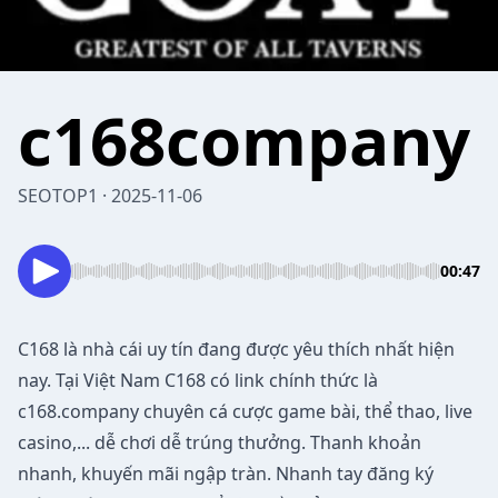
c168company
SEOTOP1 · 2025-11-06
00:47
C168
là nhà cái uy tín đang được yêu thích nhất hiện
nay. Tại Việt Nam C168 có link chính thức là
c168.company chuyên cá cược game bài, thể thao, live
casino,... dễ chơi dễ trúng thưởng. Thanh khoản
nhanh, khuyến mãi ngập tràn. Nhanh tay đăng ký