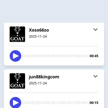
Xoso66so
2025-11-24
00:45
jun88kingcom
2025-11-24
00:15