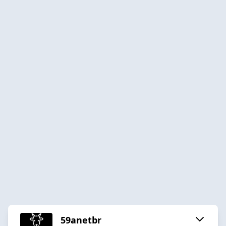
59anetbr