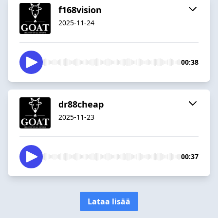
f168vision
2025-11-24
00:38
dr88cheap
2025-11-23
00:37
Lataa lisää