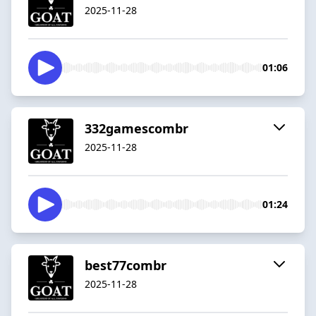
2025-11-28
01:06
332gamescombr
2025-11-28
01:24
best77combr
2025-11-28