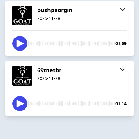
pushpaorgin
2025-11-28
01:09
69tnetbr
2025-11-28
01:14