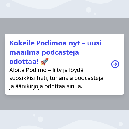
Kokeile Podimoa nyt – uusi
maailma podcasteja
odottaa! 🚀
Aloita Podimo – liity ja löydä
suosikkisi heti, tuhansia podcasteja
ja äänikirjoja odottaa sinua.