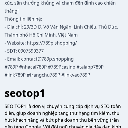
xúc, săn thưởng khủng và chạm đến đỉnh cao chiến
thắng!
Thông tin liên hệ:
- Địa chỉ: 29/3D Đ. Võ Văn Ngân, Linh Chiểu, Thủ Đức,
Thành phố Hồ Chí Minh, Việt Nam
- Website:
https://789p.shopping/
- SĐT: 0907599377
- Email:
contact@789p.shopping
#789P #nhacai789P #789Pcasino #taiapp789P
#link789P #trangchu789P #linkvao789P
seotop1
SEO TOP1 là đơn vị chuyên cung cấp dịch vụ SEO toàn
diện, giúp doanh nghiệp tăng thứ hạng tìm kiếm, thu
hút khách hàng và bứt phá doanh thu bền vững trên
nền tảng Google. Với đội ngũ chuyên gia dày dạn kinh