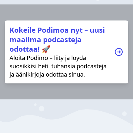
Kokeile Podimoa nyt – uusi
maailma podcasteja
odottaa! 🚀
Aloita Podimo – liity ja löydä
suosikkisi heti, tuhansia podcasteja
ja äänikirjoja odottaa sinua.