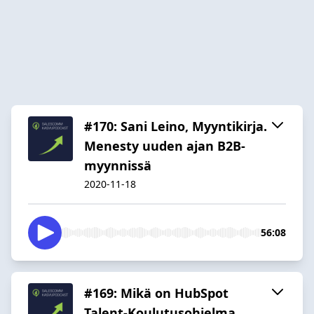
#170: Sani Leino, Myyntikirja.
Menesty uuden ajan B2B-
myynnissä
2020-11-18
56:08
#169: Mikä on HubSpot
Talent-Koulutusohjelma