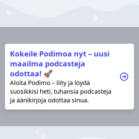
Kokeile Podimoa nyt – uusi
maailma podcasteja
odottaa! 🚀
Aloita Podimo – liity ja löydä
suosikkisi heti, tuhansia podcasteja
ja äänikirjoja odottaa sinua.