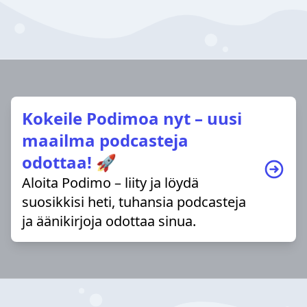
Kokeile Podimoa nyt – uusi
maailma podcasteja
odottaa! 🚀
Aloita Podimo – liity ja löydä
suosikkisi heti, tuhansia podcasteja
ja äänikirjoja odottaa sinua.