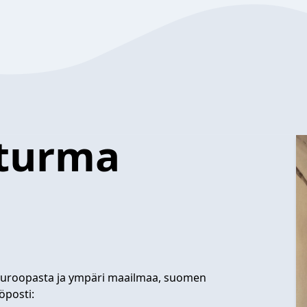
aturma
a Euroopasta ja ympäri maailmaa, suomen
köposti: