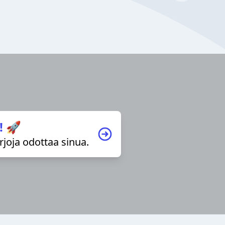
! 🚀
irjoja odottaa sinua.