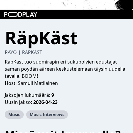
RäpKäst
RAYO | RÄPKÄST
RäpKäst tuo suomiräpin eri sukupolvien edustajat
saman pöydän ääreen keskustelemaan täysin uudella
tavalla. BOOM!
Host: Samuli Matilainen
Jaksojen lukumäärä:
9
Uusin jakso:
2026-04-23
Music
Music Interviews