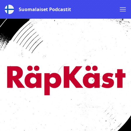
Suomalaiset Podcastit