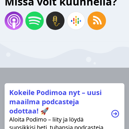
Missä voit kuunnella?
Kokeile Podimoa nyt – uusi
maailma podcasteja
odottaa! 🚀
Aloita Podimo – liity ja löydä
suosikkisi heti, tuhansia podcasteja