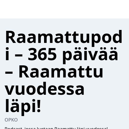
Raamattupod
i – 365 päivää
– Raamattu
vuodessa
läpi!
OPKO