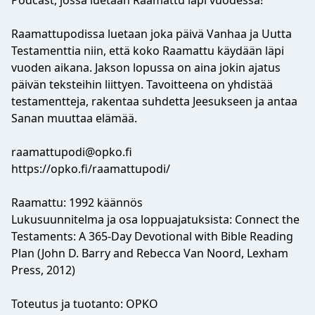
Podcast, jossa luetaan Raamattu läpi vuodessa!
Raamattupodissa luetaan joka päivä Vanhaa ja Uutta
Testamenttia niin, että koko Raamattu käydään läpi
vuoden aikana. Jakson lopussa on aina jokin ajatus
päivän teksteihin liittyen. Tavoitteena on yhdistää
testamentteja, rakentaa suhdetta Jeesukseen ja antaa
Sanan muuttaa elämää.
raamattupodi@opko.fi
https://opko.fi/raamattupodi/
Raamattu: 1992 käännös
Lukusuunnitelma ja osa loppuajatuksista: Connect the
Testaments: A 365-Day Devotional with Bible Reading
Plan (John D. Barry and Rebecca Van Noord, Lexham
Press, 2012)
Toteutus ja tuotanto: OPKO