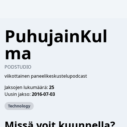
PuhujainKul
ma
PODSTUDIO
viikottainen paneelikeskustelupodcast
Jaksojen lukumäärä:
25
Uusin jakso:
2016-07-03
Technology
Missä voit kuunnella?