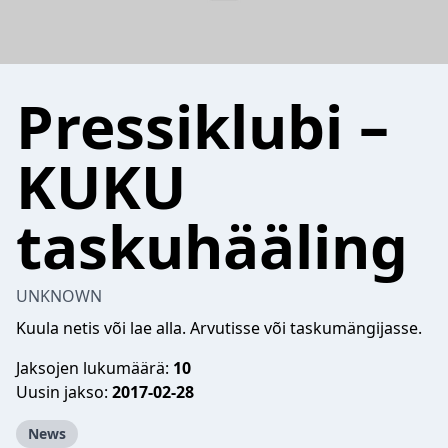
Pressiklubi –
KUKU
taskuhääling
UNKNOWN
Kuula netis või lae alla. Arvutisse või taskumängijasse.
Jaksojen lukumäärä:
10
Uusin jakso:
2017-02-28
News