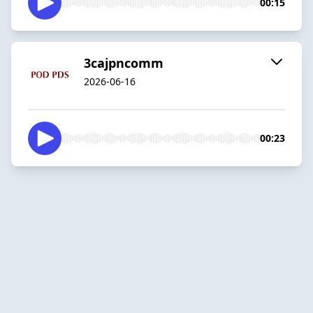
00:15
3cajpncomm
2026-06-16
00:23