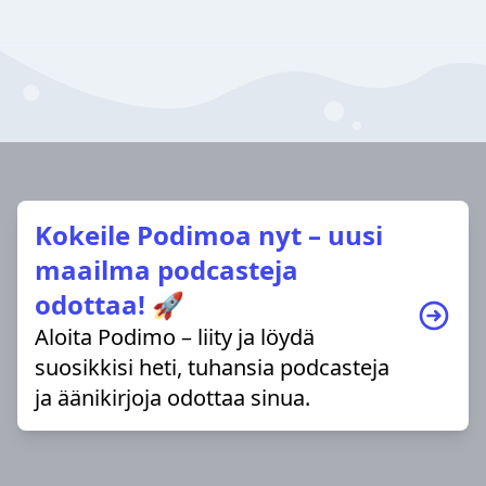
Kokeile Podimoa nyt – uusi
maailma podcasteja
odottaa! 🚀
Aloita Podimo – liity ja löydä
suosikkisi heti, tuhansia podcasteja
ja äänikirjoja odottaa sinua.