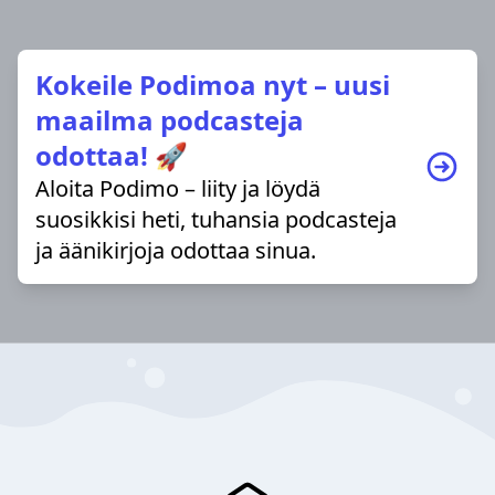
Kokeile Podimoa nyt – uusi
maailma podcasteja
odottaa! 🚀
Aloita Podimo – liity ja löydä
suosikkisi heti, tuhansia podcasteja
ja äänikirjoja odottaa sinua.