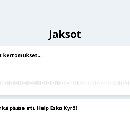
Jaksot
llit kertomukset…
nkä pääse irti. Help Esko Kyrö!