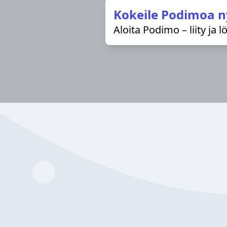
Kokeile Podimoa n
Aloita Podimo – liity ja 