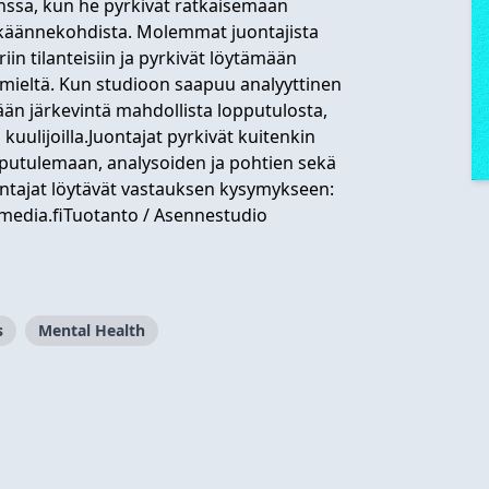
anssa, kun he pyrkivät ratkaisemaan
käännekohdista. Molemmat juontajista
n tilanteisiin ja pyrkivät löytämään
 mieltä. Kun studioon saapuu analyyttinen
ään järkevintä mahdollista lopputulosta,
 kuulijoilla.Juontajat pyrkivät kuitenkin
putulemaan, analysoiden ja pohtien sekä
ontajat löytävät vastauksen kysymykseen:
media.fiTuotanto
/ Asennestudio
s
Mental Health