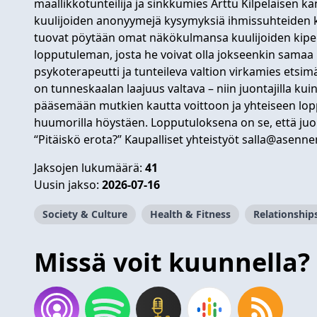
maallikkotunteilija ja sinkkumies Arttu Kilpeläisen k
kuulijoiden anonyymejä kysymyksiä ihmissuhteiden 
tuovat pöytään omat näkökulmansa kuulijoiden kiperii
lopputuleman, josta he voivat olla jokseenkin samaa
psykoterapeutti ja tunteileva valtion virkamies etsim
on tunneskaalan laajuus valtava – niin juontajilla kuin
pääsemään mutkien kautta voittoon ja yhteiseen lop
huumorilla höystäen. Lopputuloksena on se, että ju
“Pitäiskö erota?” Kaupalliset yhteistyöt
salla@asenne
Jaksojen lukumäärä:
41
Uusin jakso:
2026-07-16
Society & Culture
Health & Fitness
Relationship
Missä voit kuunnella?