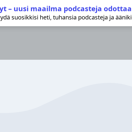
yt – uusi maailma podcasteja odottaa
löydä suosikkisi heti, tuhansia podcasteja ja äänik