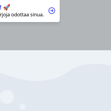
! 🚀
irjoja odottaa sinua.