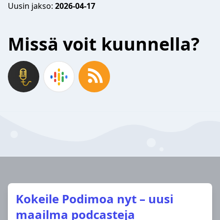
Uusin jakso:
2026-04-17
Missä voit kuunnella?
Kokeile Podimoa nyt – uusi
maailma podcasteja