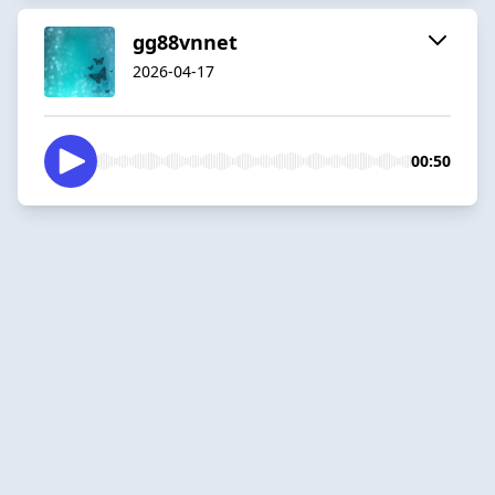
gg88vnnet
2026-04-17
00:50