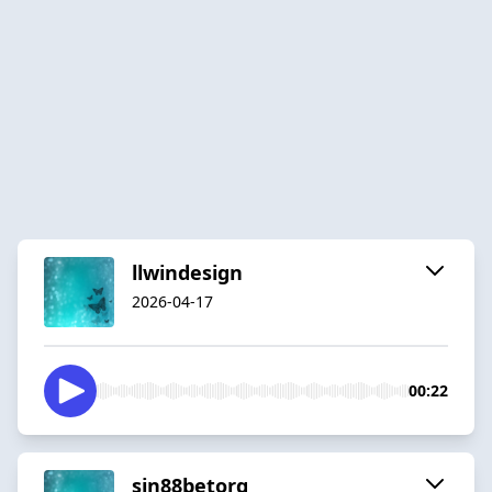
llwindesign
2026-04-17
00:22
sin88betorg