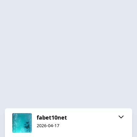
fabet10net
2026-04-17