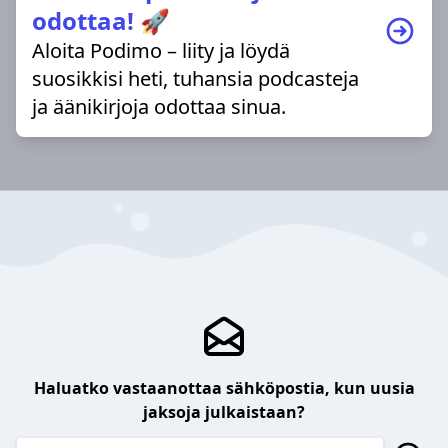
odottaa! 🚀
Aloita Podimo – liity ja löydä
suosikkisi heti, tuhansia podcasteja
ja äänikirjoja odottaa sinua.
Haluatko vastaanottaa sähköpostia, kun uusia
jaksoja julkaistaan?