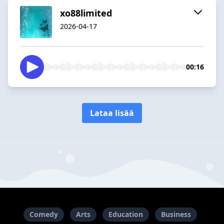
xo88limited
2026-04-17
00:16
Lataa lisää
Comedy
Arts
Education
Business