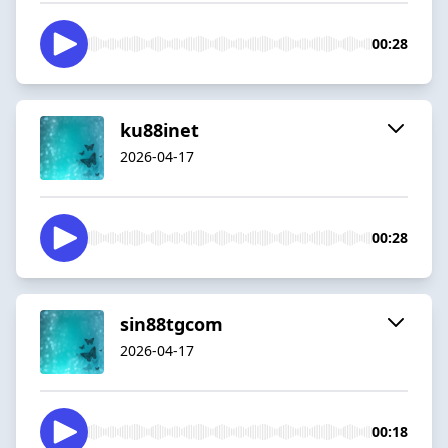
00:28
ku88inet
2026-04-17
00:28
sin88tgcom
2026-04-17
00:18