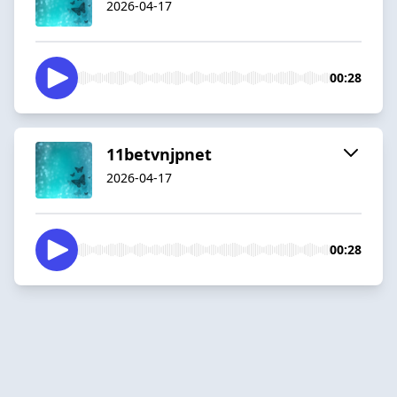
2026-04-17
00:28
11betvnjpnet
2026-04-17
00:28