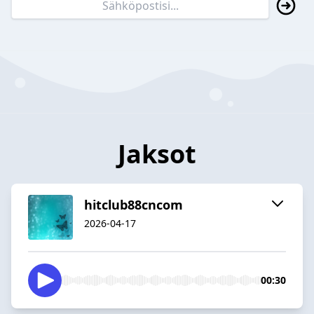
Jaksot
hitclub88cncom
2026-04-17
00:30