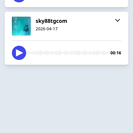
sky88tgcom
2026-04-17
00:16