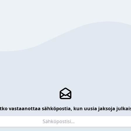
tko vastaanottaa sähköpostia, kun uusia jaksoja julkai