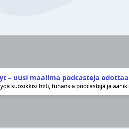
yt – uusi maailma podcasteja odottaa
löydä suosikkisi heti, tuhansia podcasteja ja äänik