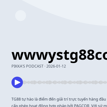
wwwystg88c
PIKKA'S PODCAST · 2026-01-12
TG88⁠
tự hào là điểm đến giải trí trực tuyến hàng đầ
cấp phép hoạt động hợp pháp bởi PAGCOR. Với sứ m