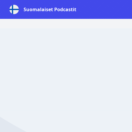
Suomalaiset Podcastit