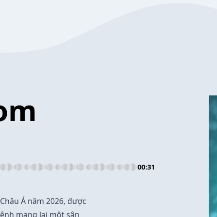
om
00:31
u Châu Á năm 2026, được
ệnh mang lại một sân