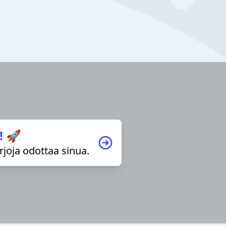
! 🚀
irjoja odottaa sinua.