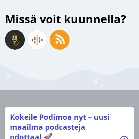
Missä voit kuunnella?
Kokeile Podimoa nyt – uusi
maailma podcasteja
odottaa! 🚀