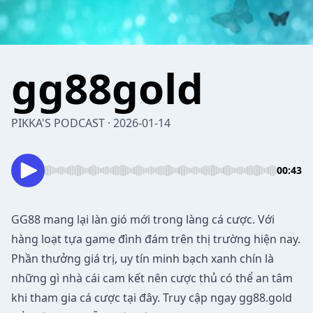
gg88gold
PIKKA'S PODCAST · 2026-01-14
00:43
GG88⁠
mang lại làn gió mới trong làng cá cược. Với
hàng loạt tựa game đình đám trên thị trường hiện nay.
Phần thưởng giá trị, uy tín minh bạch xanh chín là
những gì nhà cái cam kết nên cược thủ có thể an tâm
khi tham gia cá cược tại đây. Truy cập ngay gg88.gold