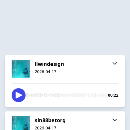
llwindesign
2026-04-17
00:22
sin88betorg
2026-04-17