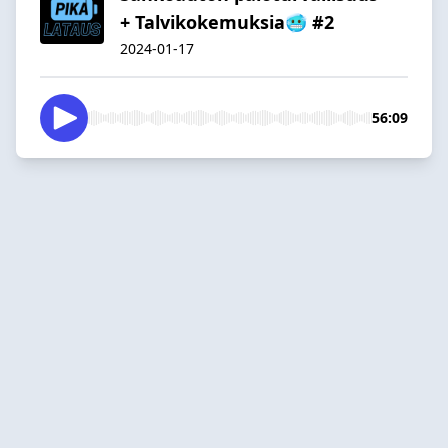
+ Talvikokemuksia🥶 #2
2024-01-17
56:09