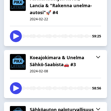
Lancia & "Rakenna unelma-
autosi"🚀 #4
2024-02-22
59:25
Koeajokimara & Unelma
Sähkö-Saabista🚗 #3
2024-02-08
58:56
Sähköauton paloturvallisuus