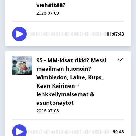
viehättää?
2026-07-09
01:07:43
95 - MM-kisat rikki? Messi
maailman huonoin?
Wimbledon, Laine, Kups,
Kaan Kairinen +
lenkkeilymaisemat &
asuntonäytöt
2026-07-08
50:48