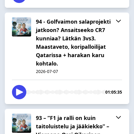
94 - Golfvaimon salaprojekti
jatkoon? Ansaitseeko CR7
kunniaa? Lätkän 3vs3.
Maastaveto, koripalloilijat
Qatarissa + harakan karu
kohtalo.
2026-07-07
01:05:35
93 – ”F1 ja ralli on kuin
taitoluistelu ja jääkiekko” –