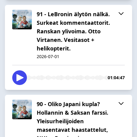
91 - LeBronin älytön nälkä.
Surkeat kommentaattorit.
Ranskan ylivoima. Otto
Virtanen. Vesitasot +
helikopterit.
2026-07-01
01:04:47
90 - Oliko Japani kupla?
Hollannin & Saksan farssi.
Yleisurheilijoiden
masentavat haastattelut,