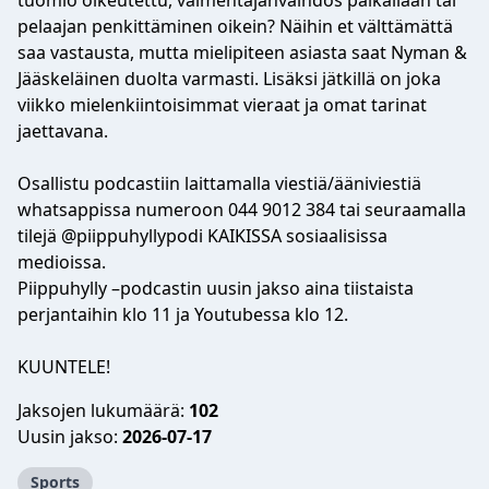
tuomio oikeutettu, valmentajanvaihdos paikallaan tai
pelaajan penkittäminen oikein? Näihin et välttämättä
saa vastausta, mutta mielipiteen asiasta saat Nyman &
Jääskeläinen duolta varmasti. Lisäksi jätkillä on joka
viikko mielenkiintoisimmat vieraat ja omat tarinat
jaettavana.
Osallistu podcastiin laittamalla viestiä/ääniviestiä
whatsappissa numeroon 044 9012 384 tai seuraamalla
tilejä @piippuhyllypodi KAIKISSA sosiaalisissa
medioissa.
Piippuhylly –podcastin uusin jakso aina tiistaista
perjantaihin klo 11 ja Youtubessa klo 12.
KUUNTELE!
Jaksojen lukumäärä:
102
Uusin jakso:
2026-07-17
Sports