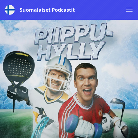
Suomalaiset Podcastit