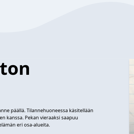
ston
anne päällä. Tilannehuoneessa käsitellään
iden kanssa. Pekan vieraaksi saapuu
 elämän eri osa-alueita.