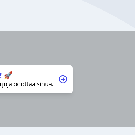
! 🚀
irjoja odottaa sinua.