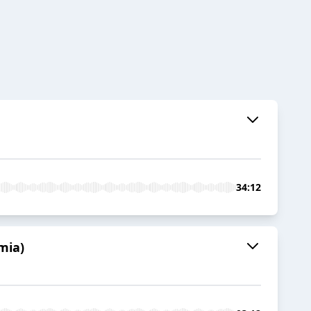
34:12
mia)