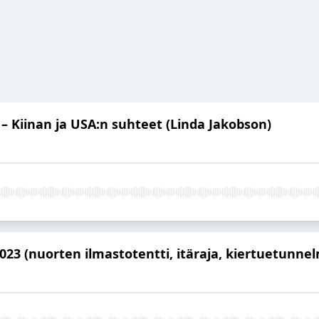
t – Kiinan ja USA:n suhteet (Linda Jakobson)
2023 (nuorten ilmastotentti, itäraja, kiertuetunnel