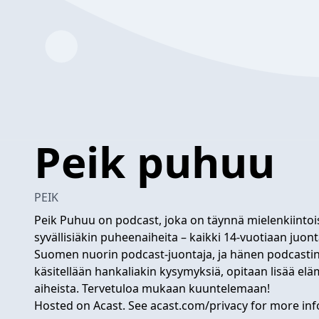
Peik puhuu
PEIK
Peik Puhuu on podcast, joka on täynnä mielenkiintoisi
syvällisiäkin puheenaiheita – kaikki 14-vuotiaan juo
Suomen nuorin podcast-juontaja, ja hänen podcasti
käsitellään hankaliakin kysymyksiä, opitaan lisää elä
aiheista. Tervetuloa mukaan kuuntelemaan!
Hosted on Acast. See
acast.com/privacy
for more inf