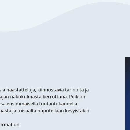
a haastatteluja, kiinnostavia tarinoita ja
ntajan näkökulmasta kerrottuna. Peik on
nsa ensimmäisellä tuotantokaudella
mästä ja toisaalta höpötellään kevyistäkin
ormation.