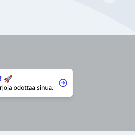
! 🚀
irjoja odottaa sinua.