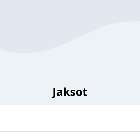
Jaksot
ä