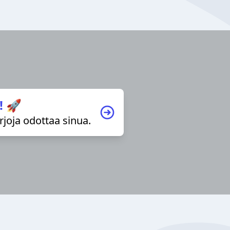
! 🚀
irjoja odottaa sinua.