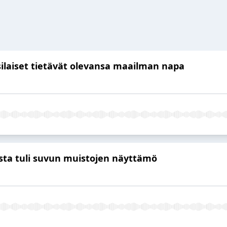
ilaiset tietävät olevansa maailman napa
sista tuli suvun muistojen näyttämö