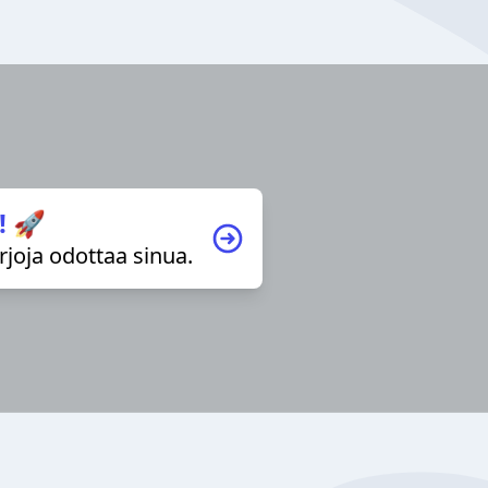
! 🚀
irjoja odottaa sinua.