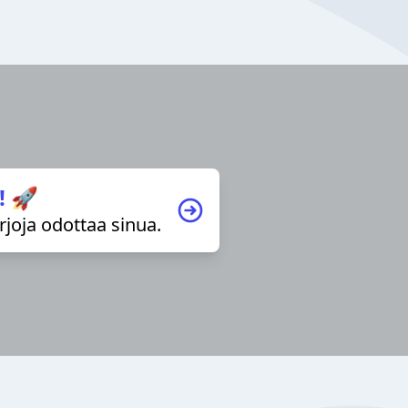
! 🚀
irjoja odottaa sinua.