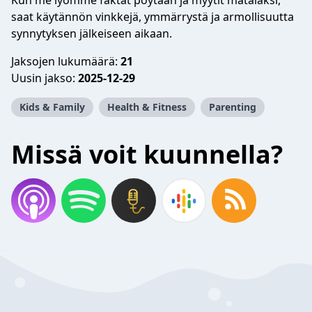
Kun me lyömme faktat pöytään ja myytit matalaksi,
saat käytännön vinkkejä, ymmärrystä ja armollisuutta
synnytyksen jälkeiseen aikaan.
Jaksojen lukumäärä:
21
Uusin jakso:
2025-12-29
Kids & Family
Health & Fitness
Parenting
Missä voit kuunnella?