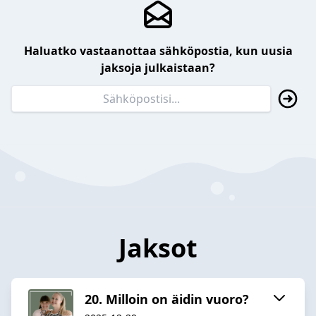
Haluatko vastaanottaa sähköpostia, kun uusia
jaksoja julkaistaan?
Jaksot
20. Milloin on äidin vuoro?