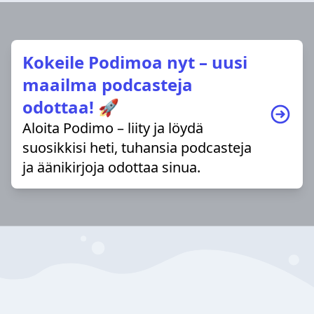
Kokeile Podimoa nyt – uusi
maailma podcasteja
odottaa! 🚀
Aloita Podimo – liity ja löydä
suosikkisi heti, tuhansia podcasteja
ja äänikirjoja odottaa sinua.