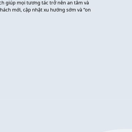
ch giúp mọi tương tác trở nên an tâm và
ách mới, cập nhật xu hướng sớm và “on