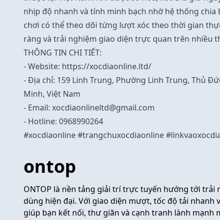
nhịp độ nhanh và tính minh bạch nhờ hệ thống chia 
chơi có thể theo dõi từng lượt xóc theo thời gian th
ràng và trải nghiệm giao diện trực quan trên nhiều th
THÔNG TIN CHI TIẾT:
- Website:
https://xocdiaonline.ltd/
- Địa chỉ: 159 Linh Trung, Phường Linh Trung, Thủ Đ
Minh, Việt Nam
- Email:
xocdiaonlineltd@gmail.com
- Hotline: 0968990264
#xocdiaonline #trangchuxocdiaonline #linkvaoxocdia
ontop
ONTOP là nền tảng giải trí trực tuyến hướng tới trả
dùng hiện đại. Với giao diện mượt, tốc độ tải nhanh
giúp bạn kết nối, thư giãn và cạnh tranh lành mạnh