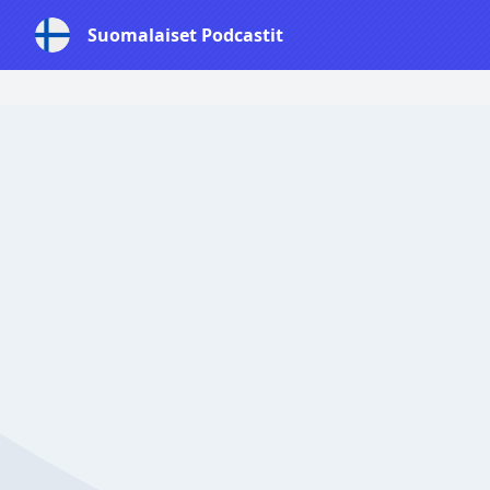
Suomalaiset Podcastit