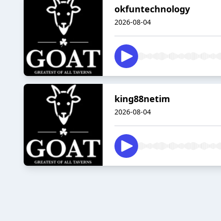
okfuntechnology
2026-08-04
king88netim
2026-08-04