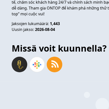
tế, chăm sóc khách hàng 24/7 và chính sách minh bạ
dễ dàng. Tham gia ONTOP để khám phá những thử th
top” mọi cuộc vui!
Jaksojen lukumäärä:
1,443
Uusin jakso:
2026-08-04
Missä voit kuunnella?