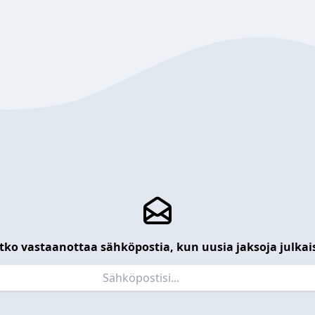
tko vastaanottaa sähköpostia, kun uusia jaksoja julkai