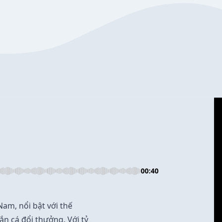
00:40
Nam, nổi bật với thế
ắn cá đổi thưởng. Với tỷ