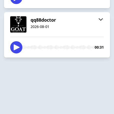
qq88doctor
2026-08-01
00:31