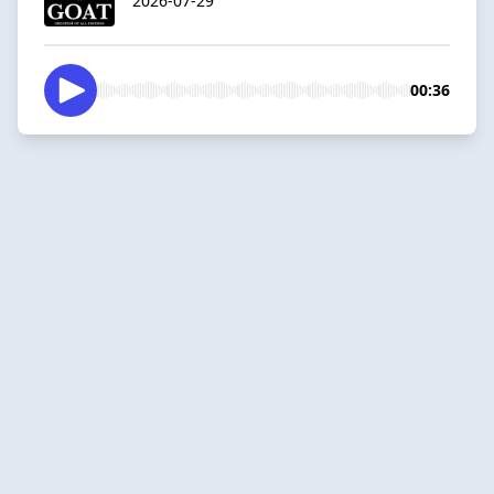
2026-07-29
00:36