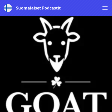
Suomalaiset Podcastit