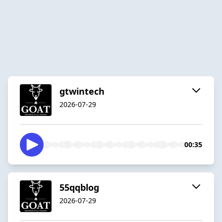
gtwintech
2026-07-29
00:35
55qqblog
2026-07-29