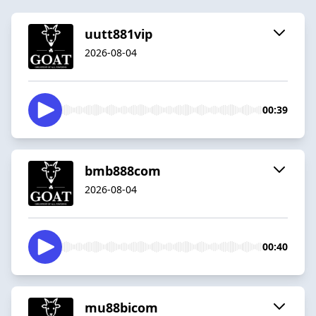
uutt881vip
2026-08-04
00:39
bmb888com
2026-08-04
00:40
mu88bicom