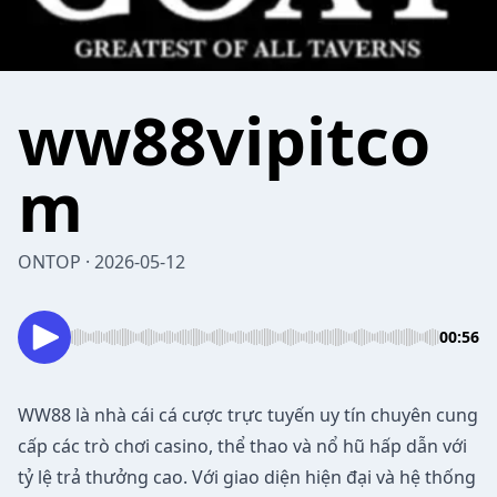
ww88vipitco
m
ONTOP · 2026-05-12
00:56
WW88
là nhà cái cá cược trực tuyến uy tín chuyên cung
cấp các trò chơi casino, thể thao và nổ hũ hấp dẫn với
tỷ lệ trả thưởng cao. Với giao diện hiện đại và hệ thống