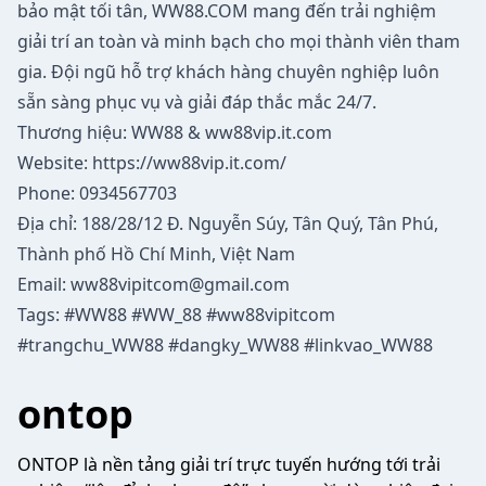
bảo mật tối tân, WW88.COM mang đến trải nghiệm
giải trí an toàn và minh bạch cho mọi thành viên tham
gia. Đội ngũ hỗ trợ khách hàng chuyên nghiệp luôn
sẵn sàng phục vụ và giải đáp thắc mắc 24/7.
Thương hiệu: WW88 & ww88vip.it.com
Website:
https://ww88vip.it.com/
Phone: 0934567703
Địa chỉ: 188/28/12 Đ. Nguyễn Súy, Tân Quý, Tân Phú,
Thành phố Hồ Chí Minh, Việt Nam
Email:
ww88vipitcom@gmail.com
Tags: #WW88 #WW_88 #ww88vipitcom
#trangchu_WW88 #dangky_WW88 #linkvao_WW88
ontop
ONTOP là nền tảng giải trí trực tuyến hướng tới trải