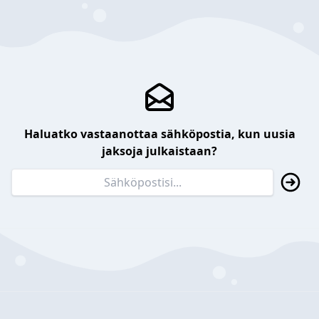
Haluatko vastaanottaa sähköpostia, kun uusia
jaksoja julkaistaan?