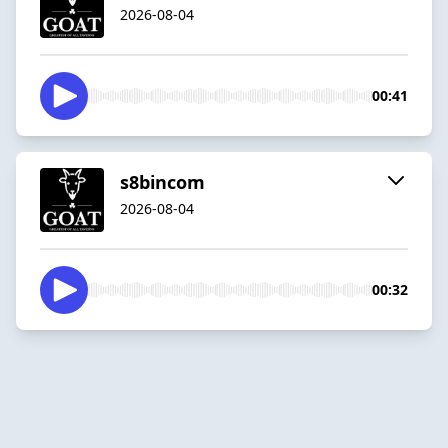
2026-08-04
00:41
s8bincom
2026-08-04
00:32