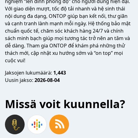
nghiệm “lên đỉnh phong độ” cho người dùng hiện đại.
Với giao diện mượt, tốc độ tải nhanh và hệ sinh thái
nội dung đa dạng, ONTOP giúp bạn kết nối, thư giãn
và cạnh tranh lành mạnh mỗi ngày. Hệ thống bảo mật
chuẩn quốc tế, chăm sóc khách hàng 24/7 và chính
sách minh bạch giúp mọi tương tác trở nên an tâm và
dễ dàng. Tham gia ONTOP để khám phá những thử
thách mới, cập nhật xu hướng sớm và “on top” mọi
cuộc vui!
Jaksojen lukumäärä:
1,443
Uusin jakso:
2026-08-04
Missä voit kuunnella?