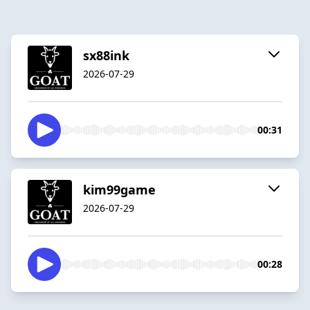
sx88ink
2026-07-29
00:31
kim99game
2026-07-29
00:28