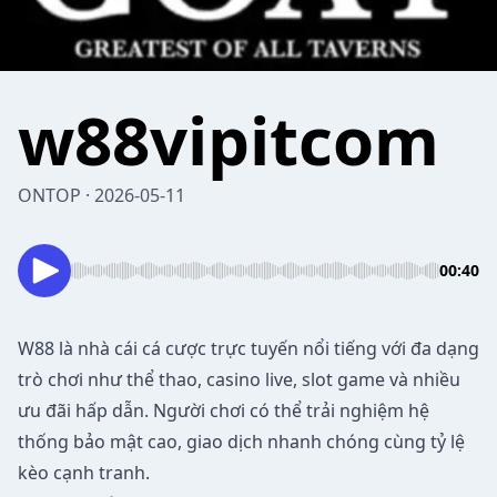
w88vipitcom
ONTOP · 2026-05-11
00:40
W88
là nhà cái cá cược trực tuyến nổi tiếng với đa dạng
trò chơi như thể thao, casino live, slot game và nhiều
ưu đãi hấp dẫn. Người chơi có thể trải nghiệm hệ
thống bảo mật cao, giao dịch nhanh chóng cùng tỷ lệ
kèo cạnh tranh.