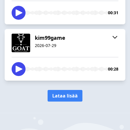
00:31
kim99game
2026-07-29
00:28
Lataa lisää