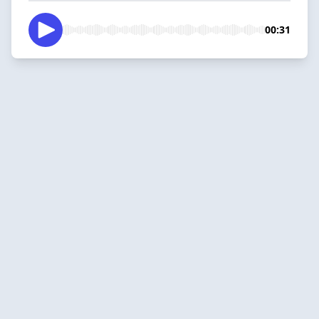
00:31