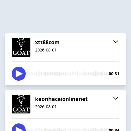
xtt88com
2026-08-01
00:31
keonhacaionlinenet
2026-08-01
00:34