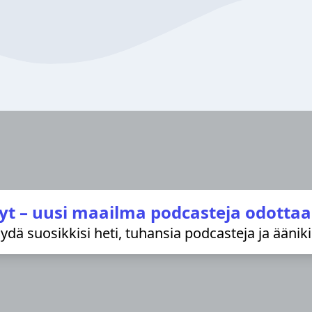
yt – uusi maailma podcasteja odottaa
löydä suosikkisi heti, tuhansia podcasteja ja äänik