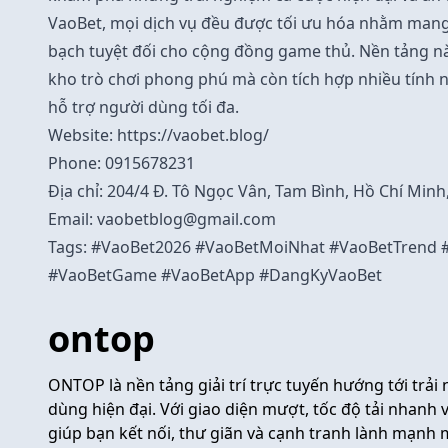
VaoBet, mọi dịch vụ đều được tối ưu hóa nhằm mang l
bạch tuyệt đối cho cộng đồng game thủ. Nền tảng n
kho trò chơi phong phú mà còn tích hợp nhiều tính
hỗ trợ người dùng tối đa.
Website:
https://vaobet.blog/
Phone: 0915678231
Địa chỉ: 204/4 Đ. Tô Ngọc Vân, Tam Bình, Hồ Chí Minh
Email:
vaobetblog@gmail.com
Tags: #VaoBet2026 #VaoBetMoiNhat #VaoBetTrend 
#VaoBetGame #VaoBetApp #DangKyVaoBet
ontop
ONTOP là nền tảng giải trí trực tuyến hướng tới trả
dùng hiện đại. Với giao diện mượt, tốc độ tải nhanh
giúp bạn kết nối, thư giãn và cạnh tranh lành mạnh