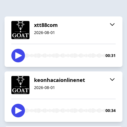
xtt88com
2026-08-01
00:31
keonhacaionlinenet
2026-08-01
00:34