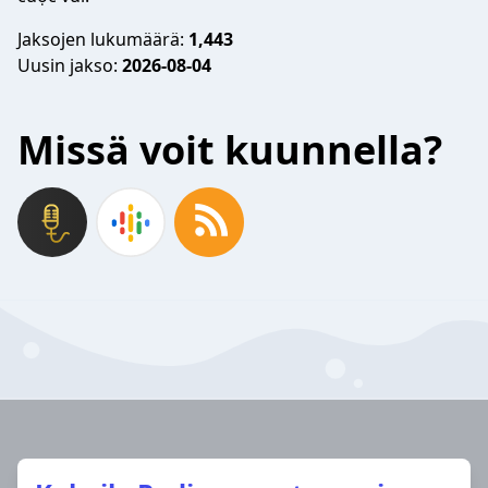
Jaksojen lukumäärä:
1,443
Uusin jakso:
2026-08-04
Missä voit kuunnella?