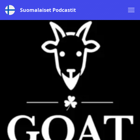
Suomalaiset Podcastit