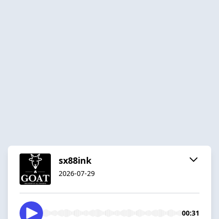
sx88ink
2026-07-29
00:31