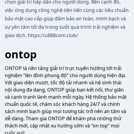
chọn giải trí hấp dẫn cho người dùng. Bên cạnh đó,
việc ứng dụng công nghệ tiên tiến cùng các tiêu chuẩn
bảo mật cao cấp giúp đảm bảo an toàn, minh bạch và
sự yên tâm tối đa trong suốt quá trình trải nghiệm và
giao dịch.
https://u888com.club/
ontop
ONTOP là nền tảng giải trí trực tuyến hướng tới trải
nghiệm “lên đỉnh phong độ” cho người dùng hiện đại.
Với giao diện mượt, tốc độ tải nhanh và hệ sinh thái
nội dung đa dạng, ONTOP giúp bạn kết nối, thư giãn
và cạnh tranh lành mạnh mỗi ngày. Hệ thống bảo mật
chuẩn quốc tế, chăm sóc khách hàng 24/7 và chính
sách minh bạch giúp mọi tương tác trở nên an tâm và
dễ dàng. Tham gia ONTOP để khám phá những thử
thách mới, cập nhật xu hướng sớm và “on top” mọi
cuộc vui!