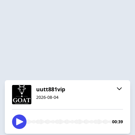
uutt881vip
2026-08-04
00:39