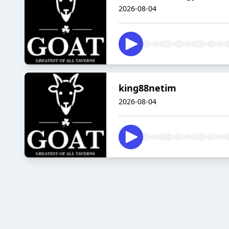
2026-08-04
king88netim
2026-08-04