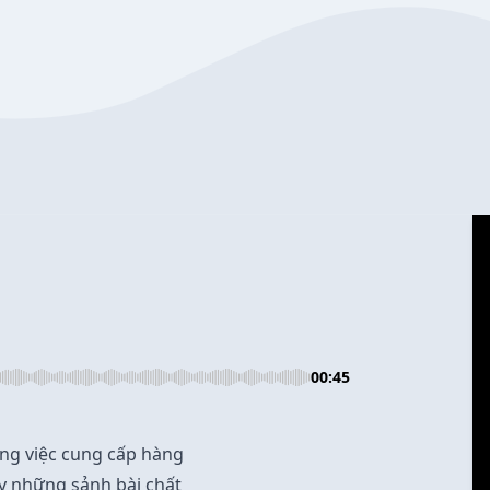
00:45
ng việc cung cấp hàng
hấy những sảnh bài chất