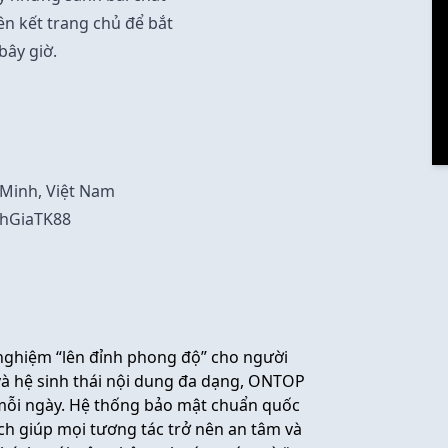
ên kết trang chủ để bắt
bây giờ.
 Minh, Việt Nam
nhGiaTK88
i nghiệm “lên đỉnh phong độ” cho người
 và hệ sinh thái nội dung đa dạng, ONTOP
 mỗi ngày. Hệ thống bảo mật chuẩn quốc
ch giúp mọi tương tác trở nên an tâm và