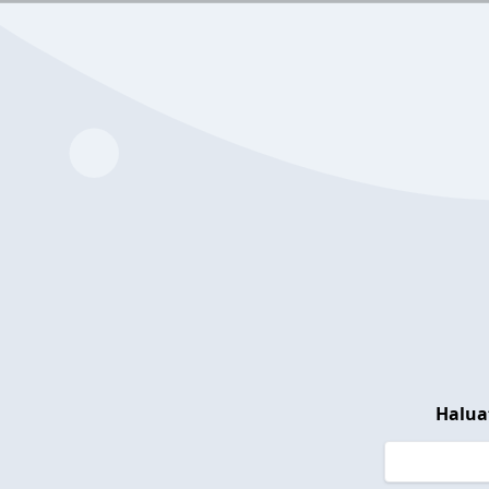
Halua