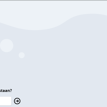
staan?