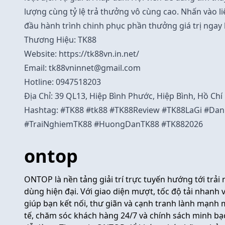
lượng cùng tỷ lệ trả thưởng vô cùng cao. Nhấn vào li
đầu hành trình chinh phục phần thưởng giá trị ngay 
Thương Hiệu: TK88
Website:
https://tk88vn.in.net/
Email:
tk88vninnet@gmail.com
Hotline: 0947518203
Địa Chỉ: 39 QL13, Hiệp Bình Phước, Hiệp Bình, Hồ Chí
Hashtag: #TK88 #tk88 #TK88Review #TK88LaGi #Da
#TraiNghiemTK88 #HuongDanTK88 #TK882026
ontop
ONTOP là nền tảng giải trí trực tuyến hướng tới trả
dùng hiện đại. Với giao diện mượt, tốc độ tải nhanh
giúp bạn kết nối, thư giãn và cạnh tranh lành mạnh
tế, chăm sóc khách hàng 24/7 và chính sách minh bạ