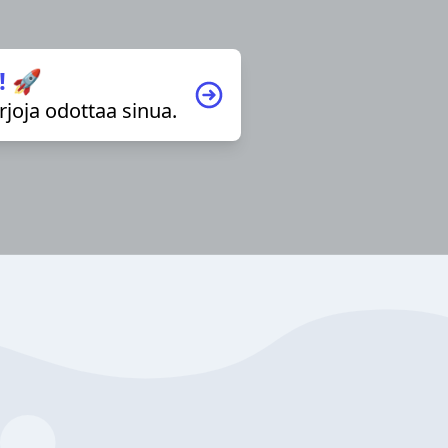
! 🚀
irjoja odottaa sinua.