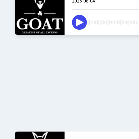
2026-08-04