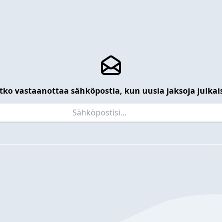
tko vastaanottaa sähköpostia, kun uusia jaksoja julkai