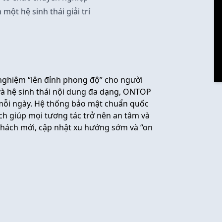
một hệ sinh thái giải trí
i nghiệm “lên đỉnh phong độ” cho người
 và hệ sinh thái nội dung đa dạng, ONTOP
 mỗi ngày. Hệ thống bảo mật chuẩn quốc
ch giúp mọi tương tác trở nên an tâm và
ách mới, cập nhật xu hướng sớm và “on