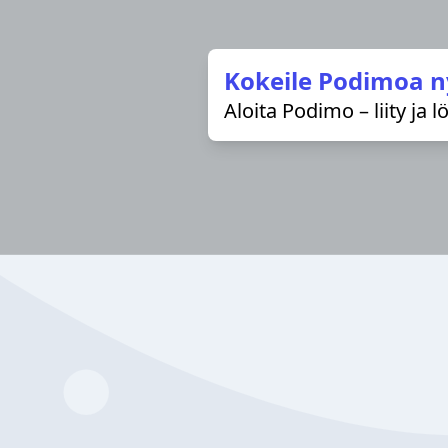
Kokeile Podimoa n
Aloita Podimo – liity ja 