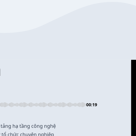
m
00:19
n tảng hạ tầng công nghệ
y tổ chức chuyên nghiệp