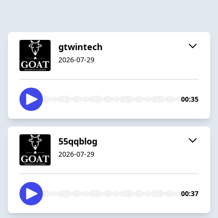
gtwintech
2026-07-29
00:35
55qqblog
2026-07-29
00:37