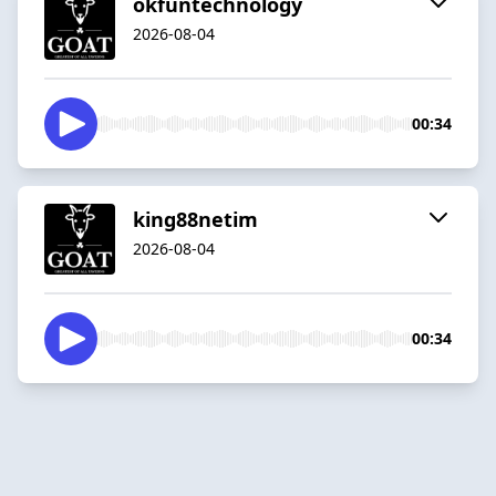
okfuntechnology
2026-08-04
00:34
king88netim
2026-08-04
00:34