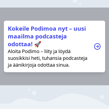
Kokeile Podimoa nyt – uusi
maailma podcasteja
odottaa! 🚀
Aloita Podimo – liity ja löydä
suosikkisi heti, tuhansia podcasteja
ja äänikirjoja odottaa sinua.