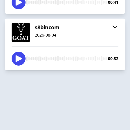
00:41
s8bincom
2026-08-04
00:32