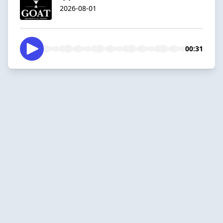
2026-08-01
00:31