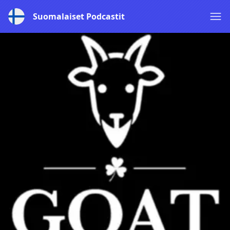
Suomalaiset Podcastit