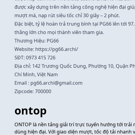
được xây dựng trên nền tảng công nghệ hiện đại giú
mượt mà, nạp rút siêu tốc chỉ 30 giây – 2 phút.
Đặc biệt, tỷ lệ hoàn trả trung bình tại PG66 lên tới 97
thắng lớn cho mọi thành viên tham gia.
Thương Hiệu: PG66
Website:
https://pg66.archi/
SĐT: 0973 415 726
Địa chỉ: 142 Trương Quốc Dung, Phường 10, Quận P
Chí Minh, Việt Nam
Email :
pg66.archi@gmail.com
Zipcode: 700000
ontop
ONTOP là nền tảng giải trí trực tuyến hướng tới trả
dùng hiện đại. Với giao diện mượt, tốc độ tải nhanh