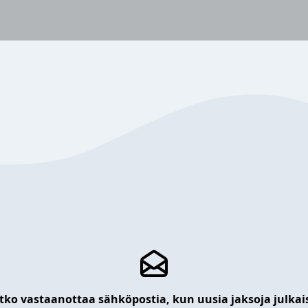
tko vastaanottaa sähköpostia, kun uusia jaksoja julkai