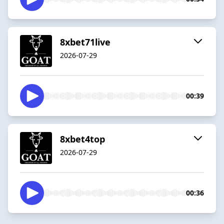
8xbet71live
2026-07-29
00:39
8xbet4top
2026-07-29
00:36