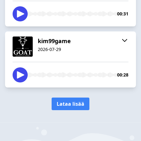
00:31
kim99game
2026-07-29
00:28
Lataa lisää