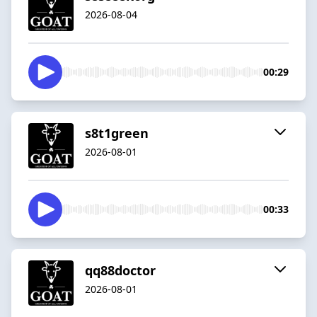
2026-08-04
00:29
s8t1green
2026-08-01
00:33
qq88doctor
2026-08-01