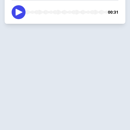
00:31