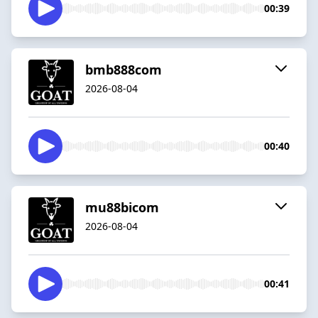
00:39
bmb888com
2026-08-04
00:40
mu88bicom
2026-08-04
00:41