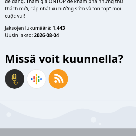
dễ dàng. Tham gia ONTOP để khám phá những thử
thách mới, cập nhật xu hướng sớm và “on top” mọi
cuộc vui!
Jaksojen lukumäärä:
1,443
Uusin jakso:
2026-08-04
Missä voit kuunnella?