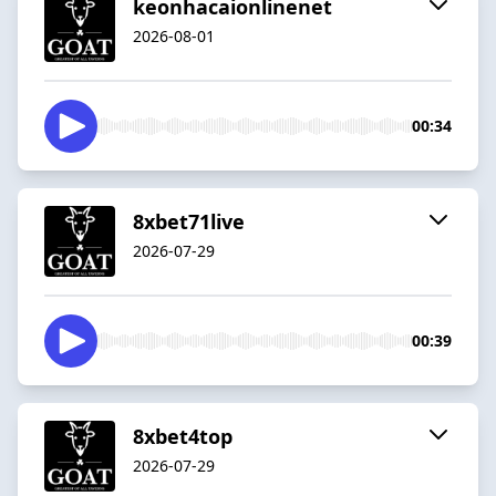
keonhacaionlinenet
2026-08-01
00:34
8xbet71live
2026-07-29
00:39
8xbet4top
2026-07-29