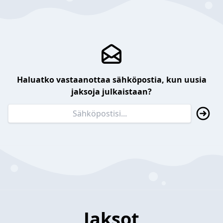
Haluatko vastaanottaa sähköpostia, kun uusia
jaksoja julkaistaan?
Jaksot