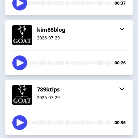
00:37
kim88blog
2026-07-29
00:26
789ktips
2026-07-29
00:36