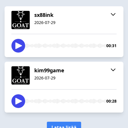
sx88ink
2026-07-29
00:31
kim99game
2026-07-29
00:28
Lataa lisää