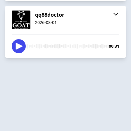
qq88doctor
2026-08-01
00:31